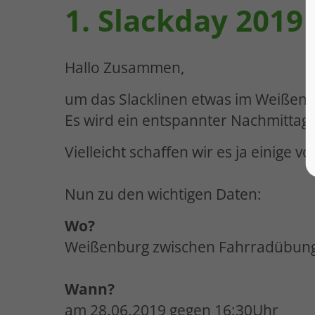
1. Slackday 2019
Hallo Zusammen,
um das Slacklinen etwas im Weißenbu
Es wird ein entspannter Nachmittag
Vielleicht schaffen wir es ja einige v
Nun zu den wichtigen Daten:
Wo?
Weißenburg zwischen Fahrradübung
Wann?
am 28.06.2019 gegen 16:30Uhr