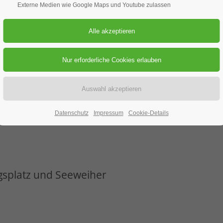
Externe Medien wie Google Maps und Youtube zulassen
rger DAV zu verbreiten haben wir ein kleines
 an dem jeder mal das "Slacken" ausprobieren
on euch fürs "Slacken" zu begeistern :)
Datenschutz
Impressum
Cookie-Details
splatz und Seeweiher