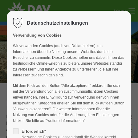
Menu
Der Eintrag "offcanvas-col1" existiert leider nicht.
Datenschutzeinstellungen
Der Eintrag "offcanvas-col2" existiert leider nicht.
Verwendung von Cookies
Wir verwenden Cookies (auch von Drittanbietern), um
Informationen über die Nutzung unserer Websites durch die
Der Eintrag "offcanvas-col3" existiert leider nicht.
Besucher zu sammeln. Diese Cookies helfen uns dabei, Ihnen das
bestmögliche Online-Erlebnis zu bieten, unsere Websites ständig
zu verbessern und Ihnen Angebote zu unterbreiten, die auf Ihre
Der Eintrag "offcanvas-col4" existiert leider nicht.
Interessen zugeschnitten sind.
Mit dem Klick auf den Button "Alle akzeptieren" erklären Sie sich
mit der Verwendung von allen zustimmungspflichtigen Cookies
einverstanden. Ihre Einwilligung zur Verwendung der von Ihnen
Denkmalpflege Wülzburg
ausgewählten Kategorien erteilen Sie mit dem Klick auf den Button
"Auswahl akzeptieren". Für weitere Informationen über die
Nutzung von Cookies oder für die Änderung Ihrer Einstellungen
Die Wülzburg, eine Hohenzollernfestung bei Weißenburg
klicken Sie bitte auf "weitere Informationen".
ist eine von vier engverwandten Renaissance-Festungen,
die im deutschsprachigen Raum erhalten sind. Die
Erforderlich*
enormen Kosten für die Erhaltung der Bausubstanz können
Notwendige Cookies zulassen damit die Website korrekt