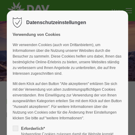
Menu
Der Eintrag "offcanvas-col1" existiert leider nicht.
Datenschutzeinstellungen
Der Eintrag "offcanvas-col2" existiert leider nicht.
Verwendung von Cookies
Wir verwenden Cookies (auch von Drittanbietern), um
Informationen über die Nutzung unserer Websites durch die
Der Eintrag "offcanvas-col3" existiert leider nicht.
Besucher zu sammeln. Diese Cookies helfen uns dabei, Ihnen das
bestmögliche Online-Erlebnis zu bieten, unsere Websites ständig
zu verbessern und Ihnen Angebote zu unterbreiten, die auf Ihre
Der Eintrag "offcanvas-col4" existiert leider nicht.
Interessen zugeschnitten sind.
Mit dem Klick auf den Button "Alle akzeptieren" erklären Sie sich
mit der Verwendung von allen zustimmungspflichtigen Cookies
einverstanden. Ihre Einwilligung zur Verwendung der von Ihnen
Hüttenanmeldung
ausgewählten Kategorien erteilen Sie mit dem Klick auf den Button
"Auswahl akzeptieren". Für weitere Informationen über die
Download Anmeldeformular
Nutzung von Cookies oder für die Änderung Ihrer Einstellungen
klicken Sie bitte auf "weitere Informationen".
Erforderlich*
Notwendige Cookies zulassen damit die Website korrekt
Hygienekonzept_Hütte_2021_11_15.pdf