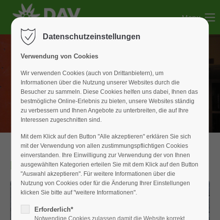
Menu
Der Eintrag "offcanvas-col1" existiert leider nicht.
Datenschutzeinstellungen
Der Eintrag "offcanvas-col2" existiert leider nicht.
Verwendung von Cookies
Wir verwenden Cookies (auch von Drittanbietern), um
Informationen über die Nutzung unserer Websites durch die
Der Eintrag "offcanvas-col3" existiert leider nicht.
Besucher zu sammeln. Diese Cookies helfen uns dabei, Ihnen das
bestmögliche Online-Erlebnis zu bieten, unsere Websites ständig
zu verbessern und Ihnen Angebote zu unterbreiten, die auf Ihre
Der Eintrag "offcanvas-col4" existiert leider nicht.
Interessen zugeschnitten sind.
Mit dem Klick auf den Button "Alle akzeptieren" erklären Sie sich
mit der Verwendung von allen zustimmungspflichtigen Cookies
einverstanden. Ihre Einwilligung zur Verwendung der von Ihnen
Klettern
ausgewählten Kategorien erteilen Sie mit dem Klick auf den Button
"Auswahl akzeptieren". Für weitere Informationen über die
Nutzung von Cookies oder für die Änderung Ihrer Einstellungen
klicken Sie bitte auf "weitere Informationen".
Erforderlich*
Notwendige Cookies zulassen damit die Website korrekt