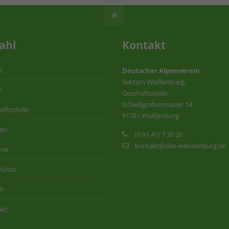
ahl
Kontakt
e
Deutscher Alpenverein
Sektion Weißenburg,
n
Geschäftsstelle
Schießgrabenmauer 14
äftsstelle
91781 Weißenburg
ten
(0 91 41) 7 30 20
kontakt@dav-weissenburg.de
ine
Hütte
ih
akt