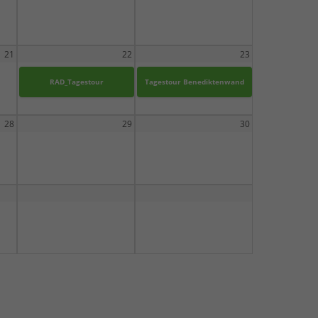
21
22
23
RAD_Tagestour
Tagestour Benediktenwand
28
29
30