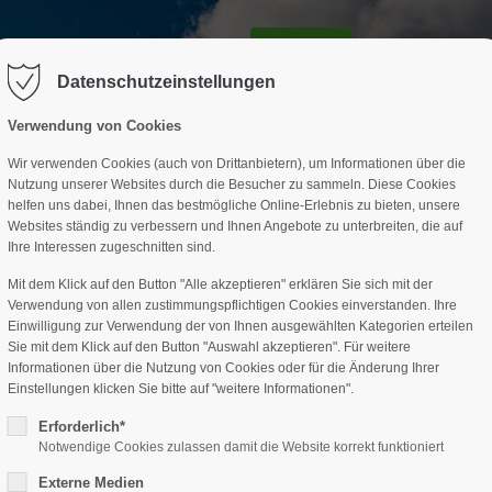
GESCHÄFTSSTELLE
SPARTEN
TERMINE
DAV-HÜTTE
ag "offcanvas-col2" existiert leider
Der Eintrag "offcanvas-col3" existi
nicht.
Datenschutzeinstellungen
Verwendung von Cookies
Wir verwenden Cookies (auch von Drittanbietern), um Informationen über die
Nutzung unserer Websites durch die Besucher zu sammeln. Diese Cookies
helfen uns dabei, Ihnen das bestmögliche Online-Erlebnis zu bieten, unsere
Websites ständig zu verbessern und Ihnen Angebote zu unterbreiten, die auf
Ihre Interessen zugeschnitten sind.
Mit dem Klick auf den Button "Alle akzeptieren" erklären Sie sich mit der
Verwendung von allen zustimmungspflichtigen Cookies einverstanden. Ihre
Einwilligung zur Verwendung der von Ihnen ausgewählten Kategorien erteilen
Sie mit dem Klick auf den Button "Auswahl akzeptieren". Für weitere
Informationen über die Nutzung von Cookies oder für die Änderung Ihrer
Einstellungen klicken Sie bitte auf "weitere Informationen".
Erforderlich*
Notwendige Cookies zulassen damit die Website korrekt funktioniert
Externe Medien