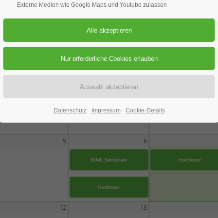
Externe Medien wie Google Maps und Youtube zulassen
AUGUST 2026
MITTWOCH
DONNERSTAG
FREITAG
Datenschutz
Impressum
Cookie-Details
5
6
WAN_Senioren
Hochtour
Hochtour
12
13