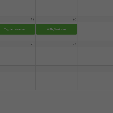
19
20
Tag der Vereine
WAN_Senioren
26
27