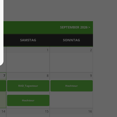
SEPTEMBER 2026 >
SAMSTAG
SONNTAG
1
2
7
8
9
RAD_Tagestour
Hochtour
Hochtour
14
15
16