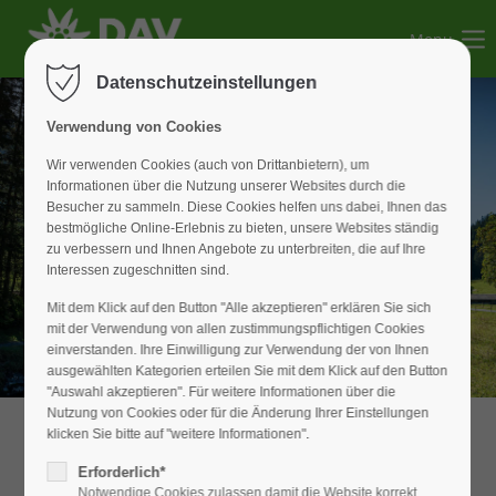
Menu
Der Eintrag "offcanvas-col1" existiert leider nicht.
Datenschutzeinstellungen
Der Eintrag "offcanvas-col2" existiert leider nicht.
Verwendung von Cookies
Wir verwenden Cookies (auch von Drittanbietern), um
der Natur verbunden
Informationen über die Nutzung unserer Websites durch die
Der Eintrag "offcanvas-col3" existiert leider nicht.
Besucher zu sammeln. Diese Cookies helfen uns dabei, Ihnen das
bestmögliche Online-Erlebnis zu bieten, unsere Websites ständig
zu verbessern und Ihnen Angebote zu unterbreiten, die auf Ihre
Der Eintrag "offcanvas-col4" existiert leider nicht.
Interessen zugeschnitten sind.
den Menschen verpflichtet
Mit dem Klick auf den Button "Alle akzeptieren" erklären Sie sich
mit der Verwendung von allen zustimmungspflichtigen Cookies
einverstanden. Ihre Einwilligung zur Verwendung der von Ihnen
ausgewählten Kategorien erteilen Sie mit dem Klick auf den Button
"Auswahl akzeptieren". Für weitere Informationen über die
Nutzung von Cookies oder für die Änderung Ihrer Einstellungen
klicken Sie bitte auf "weitere Informationen".
Herzlich willkommen beim DAV-
Erforderlich*
Weißenburg!
Notwendige Cookies zulassen damit die Website korrekt