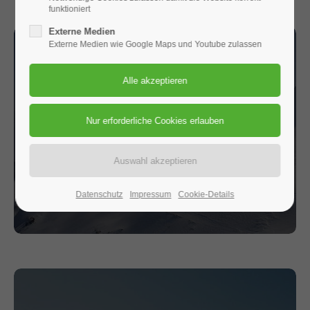
funktioniert
Externe Medien
Externe Medien wie Google Maps und Youtube zulassen
Verein
Organisatorisches rund um
Mitgliedschaft, Vorstand,
Geschäftsstelle etc.
Datenschutz
Impressum
Cookie-Details