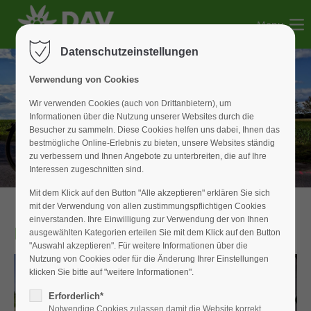
Menu
Der Eintrag "offcanvas-col1" existiert leider nicht.
Datenschutzeinstellungen
Der Eintrag "offcanvas-col2" existiert leider nicht.
Verwendung von Cookies
Wir verwenden Cookies (auch von Drittanbietern), um
Informationen über die Nutzung unserer Websites durch die
Der Eintrag "offcanvas-col3" existiert leider nicht.
Besucher zu sammeln. Diese Cookies helfen uns dabei, Ihnen das
bestmögliche Online-Erlebnis zu bieten, unsere Websites ständig
zu verbessern und Ihnen Angebote zu unterbreiten, die auf Ihre
Der Eintrag "offcanvas-col4" existiert leider nicht.
Interessen zugeschnitten sind.
Mit dem Klick auf den Button "Alle akzeptieren" erklären Sie sich
mit der Verwendung von allen zustimmungspflichtigen Cookies
einverstanden. Ihre Einwilligung zur Verwendung der von Ihnen
Rad-Touren
ausgewählten Kategorien erteilen Sie mit dem Klick auf den Button
"Auswahl akzeptieren". Für weitere Informationen über die
Nutzung von Cookies oder für die Änderung Ihrer Einstellungen
klicken Sie bitte auf "weitere Informationen".
Erforderlich*
Notwendige Cookies zulassen damit die Website korrekt