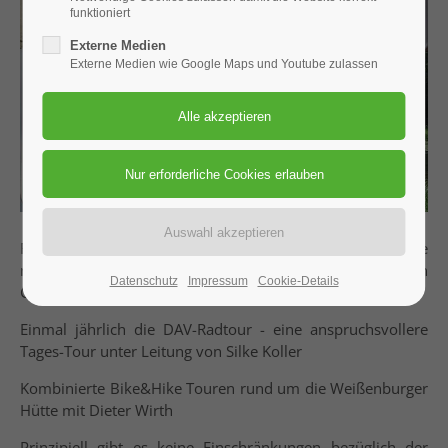
funktioniert
Externe Medien
Externe Medien wie Google Maps und Youtube zulassen
Regelmäßige Ausflüge während der Sommer-Monate in die
nähere Umgebung, meist Samstags unter Leitung von
Datenschutz
Impressum
Cookie-Details
Günther Ast.
Einmal jährlich die DAV-Radtour - eine anspruchsvollere
Tages-Tour unter Leitung von Silke Koller
Kombinierte Bike&Hike Touren rund um die Weißenburger
Hütte mit Dieter Wirth
Prinzipiell gibt es keine Einschränkungen bezüglich der