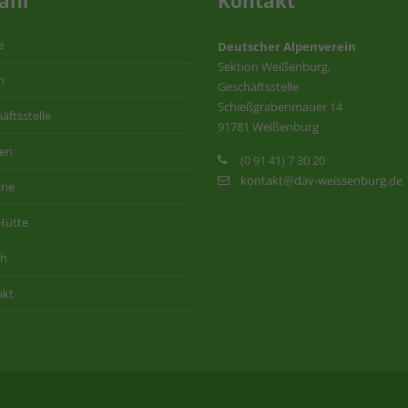
ahl
Kontakt
e
Deutscher Alpenverein
Sektion Weißenburg,
n
Geschäftsstelle
Schießgrabenmauer 14
äftsstelle
91781 Weißenburg
ten
(0 91 41) 7 30 20
kontakt@dav-weissenburg.de
ine
Hütte
ih
akt