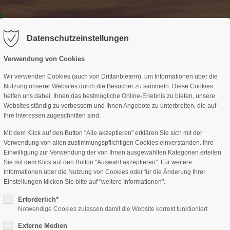
GESCHÄFTSSTELLE
SPARTEN
TERMINE
DAV-HÜTTE
ag "offcanvas-col2" existiert leider
Der Eintrag "offcanvas-col3" existi
nicht.
Datenschutzeinstellungen
Verwendung von Cookies
Wir verwenden Cookies (auch von Drittanbietern), um Informationen über die
Nutzung unserer Websites durch die Besucher zu sammeln. Diese Cookies
helfen uns dabei, Ihnen das bestmögliche Online-Erlebnis zu bieten, unsere
Websites ständig zu verbessern und Ihnen Angebote zu unterbreiten, die auf
Ihre Interessen zugeschnitten sind.
Mit dem Klick auf den Button "Alle akzeptieren" erklären Sie sich mit der
Verwendung von allen zustimmungspflichtigen Cookies einverstanden. Ihre
Einwilligung zur Verwendung der von Ihnen ausgewählten Kategorien erteilen
Sie mit dem Klick auf den Button "Auswahl akzeptieren". Für weitere
Informationen über die Nutzung von Cookies oder für die Änderung Ihrer
Einstellungen klicken Sie bitte auf "weitere Informationen".
Erforderlich*
Notwendige Cookies zulassen damit die Website korrekt funktioniert
Externe Medien