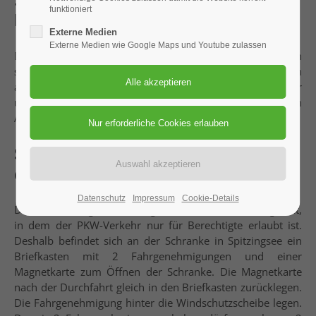
funktioniert
bestens auskennt.
Externe Medien
Externe Medien wie Google Maps und Youtube zulassen
Der Eine oder Andere findet auf den folgenden Seiten
sicher noch einige hilfreiche Infos. Herzlich willkommen
auf unserer Hütte! Euer Hüttenwart Helmut Auernhammer
und sein Team wünschen euch einen angenehmen
Aufenthalt.
Schlüssel - wie komm ich hin und
dann rein?
Datenschutz
Impressum
Cookie-Details
Die Weißenburger Hütte liegt in einem Naturschutzgebiet,
in dem der PKW-Verkehr nur für Berechtigte erlaubt ist.
Deshalb befindet sich an der Schranke in Spitzingsee ein
Briefkasten mit 2 Fahrgenehmigungen und einer
Magnetkarte zum Öffnen der Schranke. Die Magnetkarte
nach der Durchfahrt gleich in den Briefkasten zurücklegen.
Die Fahrgenehmigung hinter die Windschutzscheibe legen.