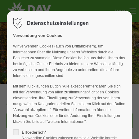
Menu
Der Eintrag "offcanvas-col1" existiert leider nicht.
Datenschutzeinstellungen
Der Eintrag "offcanvas-col2" existiert leider nicht.
Verwendung von Cookies
Wir verwenden Cookies (auch von Drittanbietern), um
Informationen über die Nutzung unserer Websites durch die
Der Eintrag "offcanvas-col3" existiert leider nicht.
Besucher zu sammeln. Diese Cookies helfen uns dabei, Ihnen das
bestmögliche Online-Erlebnis zu bieten, unsere Websites ständig
zu verbessern und Ihnen Angebote zu unterbreiten, die auf Ihre
Der Eintrag "offcanvas-col4" existiert leider nicht.
Interessen zugeschnitten sind.
Mit dem Klick auf den Button "Alle akzeptieren" erklären Sie sich
mit der Verwendung von allen zustimmungspflichtigen Cookies
einverstanden. Ihre Einwilligung zur Verwendung der von Ihnen
Gebrauchsanleitung
ausgewählten Kategorien erteilen Sie mit dem Klick auf den Button
"Auswahl akzeptieren". Für weitere Informationen über die
Nutzung von Cookies oder für die Änderung Ihrer Einstellungen
Leitfaden_huette.pdf
(1,0 MiB)
klicken Sie bitte auf "weitere Informationen".
Erforderlich*
... ja wir wissen, dass ihr euch alle
Notwendige Cookies zulassen damit die Website korrekt