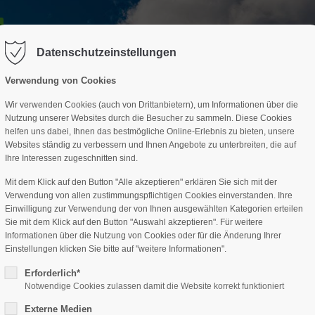
GESCHÄFTSSTELLE
SPARTEN
TERMINE
DAV-HÜTTE
ag "offcanvas-col2" existiert leider
Der Eintrag "offcanvas-col3" existi
nicht.
Datenschutzeinstellungen
Verwendung von Cookies
Wir verwenden Cookies (auch von Drittanbietern), um Informationen über die
Nutzung unserer Websites durch die Besucher zu sammeln. Diese Cookies
helfen uns dabei, Ihnen das bestmögliche Online-Erlebnis zu bieten, unsere
Websites ständig zu verbessern und Ihnen Angebote zu unterbreiten, die auf
Ihre Interessen zugeschnitten sind.
Mit dem Klick auf den Button "Alle akzeptieren" erklären Sie sich mit der
Verwendung von allen zustimmungspflichtigen Cookies einverstanden. Ihre
Einwilligung zur Verwendung der von Ihnen ausgewählten Kategorien erteilen
Sie mit dem Klick auf den Button "Auswahl akzeptieren". Für weitere
Informationen über die Nutzung von Cookies oder für die Änderung Ihrer
Einstellungen klicken Sie bitte auf "weitere Informationen".
Erforderlich*
Notwendige Cookies zulassen damit die Website korrekt funktioniert
Externe Medien