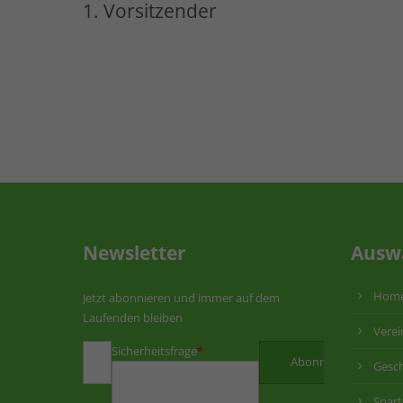
1. Vorsitzender
Newsletter
Ausw
Hom
Jetzt abonnieren und immer auf dem
Laufenden bleiben
Verei
Sicherheitsfrage
*
Gesch
Spar