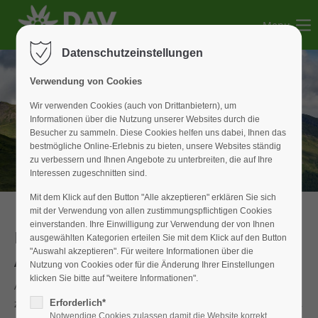
Menu
Der Eintrag "offcanvas-col1" existiert leider nicht.
Datenschutzeinstellungen
Der Eintrag "offcanvas-col2" existiert leider nicht.
Verwendung von Cookies
Wir verwenden Cookies (auch von Drittanbietern), um
Informationen über die Nutzung unserer Websites durch die
Der Eintrag "offcanvas-col3" existiert leider nicht.
Besucher zu sammeln. Diese Cookies helfen uns dabei, Ihnen das
bestmögliche Online-Erlebnis zu bieten, unsere Websites ständig
zu verbessern und Ihnen Angebote zu unterbreiten, die auf Ihre
Der Eintrag "offcanvas-col4" existiert leider nicht.
Interessen zugeschnitten sind.
Mit dem Klick auf den Button "Alle akzeptieren" erklären Sie sich
mit der Verwendung von allen zustimmungspflichtigen Cookies
einverstanden. Ihre Einwilligung zur Verwendung der von Ihnen
Bergtour
ausgewählten Kategorien erteilen Sie mit dem Klick auf den Button
"Auswahl akzeptieren". Für weitere Informationen über die
Ammergauer Alpen und im Rofan
Nutzung von Cookies oder für die Änderung Ihrer Einstellungen
klicken Sie bitte auf "weitere Informationen".
Alle Wetterberichte für unsere geplanten zwei Tagestouren
zum Plan-und Heiderwangersee und auf die Kohlbergspitze,
Erforderlich*
Notwendige Cookies zulassen damit die Website korrekt