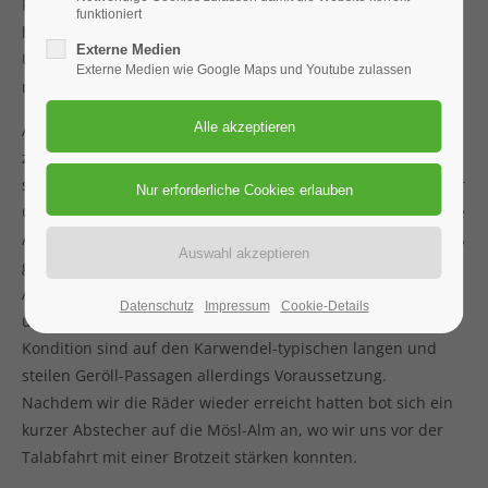
Kontaktbeschränkungen nicht stattfinden. Als Ersatz dafür
funktioniert
haben wir uns nach Scharnitz aufgemacht - mit
Externe Medien
Übernachtung in Pensions-Doppelzimmern war das
Externe Medien wie Google Maps und Youtube zulassen
möglich.
Am Samstag ging es um 05:00 Uhr los und so konnten wir
zeitig genug in Scharnitz mit den Bikes Isar-aufwärts
starten. Weiter ging der Weg zum Teil recht steil entlang der
Gleirschklamm und nach 10 km sowie 300 Hm hatten wir die
Alte Amtsäge erreicht, wo wir die Räder deponierten. Zu Fuß
ging es auf den 2492m Hohen Gleirsch - ein fantastischer
Aussichtsberg, der aber wenig begangen ist und somit ein
Datenschutz
Impressum
Cookie-Details
ungestörtes Bergerlebnis bietet. Trittsicherheit und
Kondition sind auf den Karwendel-typischen langen und
steilen Geröll-Passagen allerdings Voraussetzung.
Nachdem wir die Räder wieder erreicht hatten bot sich ein
kurzer Abstecher auf die Mösl-Alm an, wo wir uns vor der
Talabfahrt mit einer Brotzeit stärken konnten.