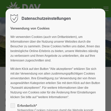
Menu
Der Eintrag "offcanvas-col1" existiert leider nicht.
Datenschutzeinstellungen
Der Eintrag "offcanvas-col2" existiert leider nicht.
Verwendung von Cookies
Wir verwenden Cookies (auch von Drittanbietern), um
Informationen über die Nutzung unserer Websites durch die
Der Eintrag "offcanvas-col3" existiert leider nicht.
Besucher zu sammeln. Diese Cookies helfen uns dabei, Ihnen das
bestmögliche Online-Erlebnis zu bieten, unsere Websites ständig
zu verbessern und Ihnen Angebote zu unterbreiten, die auf Ihre
Der Eintrag "offcanvas-col4" existiert leider nicht.
Interessen zugeschnitten sind.
Mit dem Klick auf den Button "Alle akzeptieren" erklären Sie sich
mit der Verwendung von allen zustimmungspflichtigen Cookies
einverstanden. Ihre Einwilligung zur Verwendung der von Ihnen
Bike + Hike
ausgewählten Kategorien erteilen Sie mit dem Klick auf den Button
"Auswahl akzeptieren". Für weitere Informationen über die
Scharnitz / Karwendel
Nutzung von Cookies oder für die Änderung Ihrer Einstellungen
klicken Sie bitte auf "weitere Informationen".
Das geplante Bike&Hike Wochenende rund um die
Weißenburger Hütte konnte wegen der bestehenden
Erforderlich*
Notwendige Cookies zulassen damit die Website korrekt