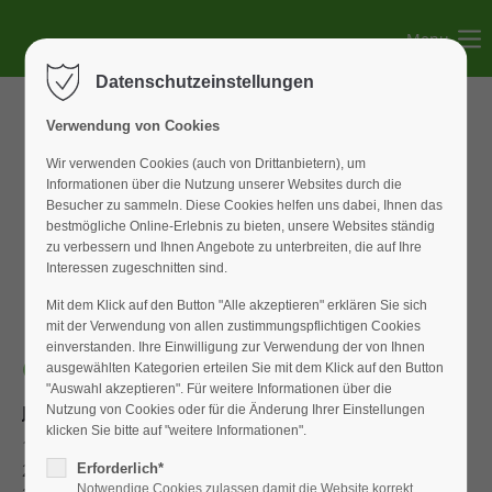
Menu
Der Eintrag "offcanvas-col1" existiert leider nicht.
Datenschutzeinstellungen
Der Eintrag "offcanvas-col2" existiert leider nicht.
Verwendung von Cookies
Wir verwenden Cookies (auch von Drittanbietern), um
Informationen über die Nutzung unserer Websites durch die
Der Eintrag "offcanvas-col3" existiert leider nicht.
Besucher zu sammeln. Diese Cookies helfen uns dabei, Ihnen das
bestmögliche Online-Erlebnis zu bieten, unsere Websites ständig
zu verbessern und Ihnen Angebote zu unterbreiten, die auf Ihre
Der Eintrag "offcanvas-col4" existiert leider nicht.
Interessen zugeschnitten sind.
Mit dem Klick auf den Button "Alle akzeptieren" erklären Sie sich
mit der Verwendung von allen zustimmungspflichtigen Cookies
einverstanden. Ihre Einwilligung zur Verwendung der von Ihnen
Campus Boulder Cup 2018
ausgewählten Kategorien erteilen Sie mit dem Klick auf den Button
"Auswahl akzeptieren". Für weitere Informationen über die
Jugend U18, männlich
Nutzung von Cookies oder für die Änderung Ihrer Einstellungen
klicken Sie bitte auf "weitere Informationen".
1. Smeerdik Joshua 590 P.
2. Wössner Nico 460 P.
Erforderlich*
Notwendige Cookies zulassen damit die Website korrekt