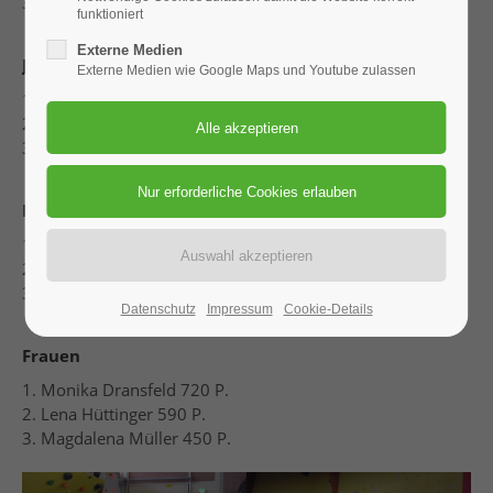
3. Pöppl Lars 400 P.
funktioniert
Externe Medien
Jugend U18, weiblich
Externe Medien wie Google Maps und Youtube zulassen
1. Johanna Schramm 590 P.
2. Luisa Lederer 420 P.
3. Selina Otter 370 P.
Männer
1. Ruthingsdorfer Michael 790 P.(1 Flash mehr)
2. Raab Jacob 790 P.
3. Jäger Thilo 750 P.
Datenschutz
Impressum
Cookie-Details
Frauen
1. Monika Dransfeld 720 P.
2. Lena Hüttinger 590 P.
3. Magdalena Müller 450 P.