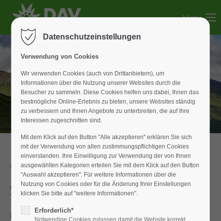
Menu
Der Eintrag "offcanvas-col1" existiert leider nicht.
Datenschutzeinstellungen
Der Eintrag "offcanvas-col2" existiert leider nicht.
Verwendung von Cookies
Wir verwenden Cookies (auch von Drittanbietern), um
Informationen über die Nutzung unserer Websites durch die
Der Eintrag "offcanvas-col3" existiert leider nicht.
Besucher zu sammeln. Diese Cookies helfen uns dabei, Ihnen das
bestmögliche Online-Erlebnis zu bieten, unsere Websites ständig
zu verbessern und Ihnen Angebote zu unterbreiten, die auf Ihre
Der Eintrag "offcanvas-col4" existiert leider nicht.
Interessen zugeschnitten sind.
Mit dem Klick auf den Button "Alle akzeptieren" erklären Sie sich
mit der Verwendung von allen zustimmungspflichtigen Cookies
einverstanden. Ihre Einwilligung zur Verwendung der von Ihnen
Campusboard
ausgewählten Kategorien erteilen Sie mit dem Klick auf den Button
"Auswahl akzeptieren". Für weitere Informationen über die
Nutzung von Cookies oder für die Änderung Ihrer Einstellungen
Ab sofort steht in der Boulder-Halle eine neue
klicken Sie bitte auf "weitere Informationen".
Trainingsmöglichkeit zur Verfügung.
Erforderlich*
Das Campusboard, welches von der Sektion Weißenburg
Notwendige Cookies zulassen damit die Website korrekt