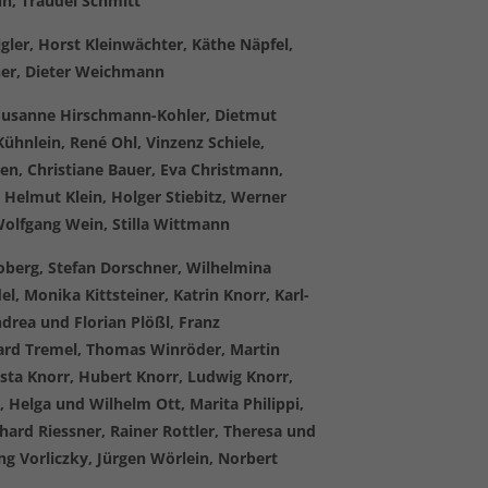
un, Traudel Schmitt
igler, Horst Kleinwächter, Käthe Näpfel,
cher, Dieter Weichmann
, Susanne Hirschmann-Kohler, Dietmut
Kühnlein, René Ohl, Vinzenz Schiele,
en, Christiane Bauer, Eva Christmann,
 Helmut Klein, Holger Stiebitz, Werner
Wolfgang Wein, Stilla Wittmann
ooberg, Stefan Dorschner, Wilhelmina
l, Monika Kittsteiner, Katrin Knorr, Karl-
drea und Florian Plößl, Franz
hard Tremel, Thomas Winröder, Martin
ista Knorr, Hubert Knorr, Ludwig Knorr,
 Helga und Wilhelm Ott, Marita Philippi,
ard Riessner, Rainer Rottler, Theresa und
g Vorliczky, Jürgen Wörlein, Norbert