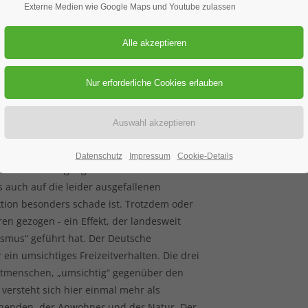
jahr mit vielen Ehrungen
Externe Medien wie Google Maps und Youtube zulassen
wurden die Corona-bedingten
r Edelweißabend im Wildbadsaal am 11.09.
äste fanden in dem Saal genügend Platz und
Ambiente vor, welches durch das Trio der
voll umrahmt wurde. Positiv aufgenommen
euchtlingen und Gunzenhausen.
Datenschutz
Impressum
Cookie-Details
Wirth auf den Umgang der Menschen mit den
 auch auf die leider ausgefallenen
ktion besonders schade ist. Trotzdem oder
ren gezogen - ein Effekt, der landesweit
smus“ geführt hat. Der Deutsche
 ein umsichtiges Freizeitverhalten. Die drei
Mitmenschen, „umsichtig“ gegenüber den
versteht sich hier einmal mehr als
chenden, der Anwohner und der Natur. Der