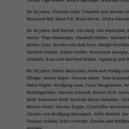
Tuchel, Inge Weiler, Rudolf Berlinger, Waltraud Bra
für 50 Jahre: Christian Dahl, Friedrich und Monika E
Marianne Nill, Klaus Pai, Klaus Karrer, Ulrike Raus
für 40 Jahre: Rolf Bacher, Ute Gerg, Ute Hentschel
Karrer, Theo Kleeberger, Elisabeth Köbler, Gerhard 
Walter Seitz, Monika von Dall´Armi, Margit Wohlleb
Günther Fiedler, Stefan Fiedler, Rosemarie Georges,
Stiebeitz, Erna und Manfred Walter, Ingeborg und 
für 25 Jahre: Stefan Beckstein, Anne und Philipp C
Ellinger, Reiner Geyer, Thomas Geyer, Tina Grünwede
Heinz Kögler, Wolfgang Laux, Franz Neugebauer, An
Röthlingshöfer, Simone Schmoll, Robert Stoll, Ger
Wolf, Sebastian Wolf, Gerlinde Maria Kiehnlein, Chr
Werner Knorr, Werner Kugler, Christoffer Neumann,
Claudia und Wolfgang Ramspeck, Edith Reichel, Gerh
Thomas Schiele, Erika Schmidt, Claudia und Wolfgan
Wörlein