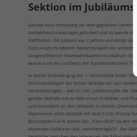
Sektion im Jubiläums
Gerade noch rechtzeitig vor dem geplanten Termin 
Kontaktbeschränkungen gelockert und so konnte de
stattfinden. Die Jubilare aus 2 Jahren und einige G
trotz vorgeschriebener Abstandsregeln ein schönes 
Langenaltheimer Feuerwehrkapelle musikalisch stil
wurde auch ein Grußwort der Nachbarsektionen Tr
In seiner Festrede ging der 1. Vorsitzende Dieter 
Einschränkungen der letzten Monate ein und verwies
Veranstaltungen – was im 100. Jubiläumsjahr der Se
gerade deshalb hat es Viele privat in Wälder und Flu
und besonders an den Hotspots zu einem „Overtouri
Alpenverein wirbt deshalb mit dem F.U.N.-Prinzip für
Buchstaben F-U-N stehen für: „freundlich“ zu den 
lauernden Gefahren und „naturverträglich“. Der DAV 
Vermittler zwischen den Interessen der Erholungsu