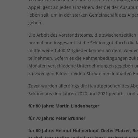
Appell geht an jeden Einzelnen, der bei der Ausübung
leben soll, um in der starken Gemeinschaft des Alp
geben.
Die Arbeit des Vorstandsteams, die zwischenzeitlich 
normal und insgesamt ist die Sektion gut durch di
mittlerweile 1.400 Mitglieder können an dem, wi
teilnehmen. Sofern es die Rahmenbedingungen zulie
Monaten verschiedene Unternehmungen gegeben und
kurzweiligen Bilder- / Video-Show einen lebhaften Ei
Zuvor wurden allerdings die Hauptpersonen des Aben
Sektion aus den Jahren 2020 und 2021 geehrt – und 
für 80 Jahre: Martin Lindenberger
für 70 Jahre: Peter Brunner
für 60 Jahre: Helmut Hühnerkopf, Dieter Platzer, R