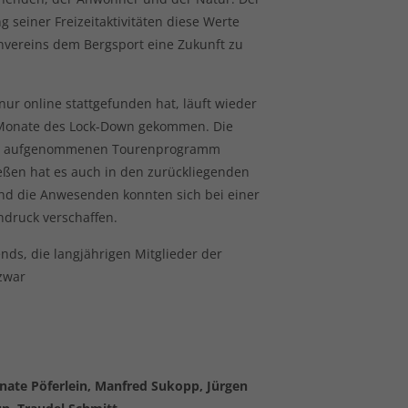
 seiner Freizeitaktivitäten diese Werte
envereins dem Bergsport eine Zukunft zu
nur online stattgefunden hat, läuft wieder
e Monate des Lock-Down gekommen. Die
eder aufgenommenen Tourenprogramm
ßen hat es auch in den zurückliegenden
 die Anwesenden konnten sich bei einer
ndruck verschaffen.
ds, die langjährigen Mitglieder der
zwar
enate Pöferlein, Manfred Sukopp, Jürgen