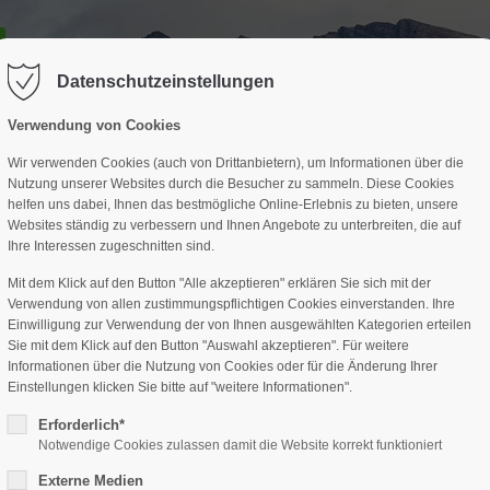
GESCHÄFTSSTELLE
SPARTEN
TERMINE
DAV-HÜTTE
ag "offcanvas-col2" existiert leider
Der Eintrag "offcanvas-col3" existi
nicht.
Datenschutzeinstellungen
Verwendung von Cookies
Wir verwenden Cookies (auch von Drittanbietern), um Informationen über die
Nutzung unserer Websites durch die Besucher zu sammeln. Diese Cookies
helfen uns dabei, Ihnen das bestmögliche Online-Erlebnis zu bieten, unsere
Websites ständig zu verbessern und Ihnen Angebote zu unterbreiten, die auf
Ihre Interessen zugeschnitten sind.
Mit dem Klick auf den Button "Alle akzeptieren" erklären Sie sich mit der
Verwendung von allen zustimmungspflichtigen Cookies einverstanden. Ihre
Einwilligung zur Verwendung der von Ihnen ausgewählten Kategorien erteilen
Sie mit dem Klick auf den Button "Auswahl akzeptieren". Für weitere
Informationen über die Nutzung von Cookies oder für die Änderung Ihrer
Einstellungen klicken Sie bitte auf "weitere Informationen".
Erforderlich*
Notwendige Cookies zulassen damit die Website korrekt funktioniert
Externe Medien