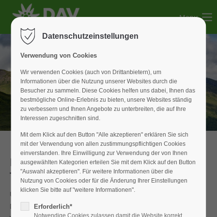
Menu
Der Eintrag "offcanvas-col1" existiert leider nicht.
Datenschutzeinstellungen
Der Eintrag "offcanvas-col2" existiert leider nicht.
Verwendung von Cookies
Wir verwenden Cookies (auch von Drittanbietern), um
Informationen über die Nutzung unserer Websites durch die
Der Eintrag "offcanvas-col3" existiert leider nicht.
Besucher zu sammeln. Diese Cookies helfen uns dabei, Ihnen das
bestmögliche Online-Erlebnis zu bieten, unsere Websites ständig
zu verbessern und Ihnen Angebote zu unterbreiten, die auf Ihre
Der Eintrag "offcanvas-col4" existiert leider nicht.
Interessen zugeschnitten sind.
Mit dem Klick auf den Button "Alle akzeptieren" erklären Sie sich
mit der Verwendung von allen zustimmungspflichtigen Cookies
einverstanden. Ihre Einwilligung zur Verwendung der von Ihnen
Bericht aus dem Weißenburger
ausgewählten Kategorien erteilen Sie mit dem Klick auf den Button
"Auswahl akzeptieren". Für weitere Informationen über die
Tagblatt
Nutzung von Cookies oder für die Änderung Ihrer Einstellungen
klicken Sie bitte auf "weitere Informationen".
Über 100 Jahre ist sie alt, die Sektion Weißenburg des
Deutschen Alpenvereins (DAV). 70 Jahre haben ihren
Erforderlich*
Notwendige Cookies zulassen damit die Website korrekt