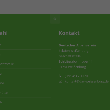
ahl
Kontakt
e
Deutscher Alpenverein
Sektion Weißenburg,
n
Geschäftsstelle
Schießgrabenmauer 14
äftsstelle
91781 Weißenburg
ten
(0 91 41) 7 30 20
kontakt@dav-weissenburg.de
ine
Hütte
ih