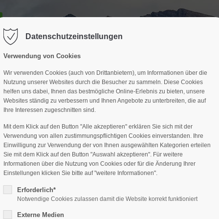
GESCHÄFTSSTELLE
SPARTEN
TERMINE
DAV-HÜTTE
ag "offcanvas-col2" existiert leider
Der Eintrag "offcanvas-col3" existi
nicht.
Datenschutzeinstellungen
Verwendung von Cookies
Wir verwenden Cookies (auch von Drittanbietern), um Informationen über die
Nutzung unserer Websites durch die Besucher zu sammeln. Diese Cookies
helfen uns dabei, Ihnen das bestmögliche Online-Erlebnis zu bieten, unsere
Websites ständig zu verbessern und Ihnen Angebote zu unterbreiten, die auf
Ihre Interessen zugeschnitten sind.
Mit dem Klick auf den Button "Alle akzeptieren" erklären Sie sich mit der
Verwendung von allen zustimmungspflichtigen Cookies einverstanden. Ihre
Einwilligung zur Verwendung der von Ihnen ausgewählten Kategorien erteilen
Sie mit dem Klick auf den Button "Auswahl akzeptieren". Für weitere
Informationen über die Nutzung von Cookies oder für die Änderung Ihrer
Einstellungen klicken Sie bitte auf "weitere Informationen".
Erforderlich*
Notwendige Cookies zulassen damit die Website korrekt funktioniert
Externe Medien