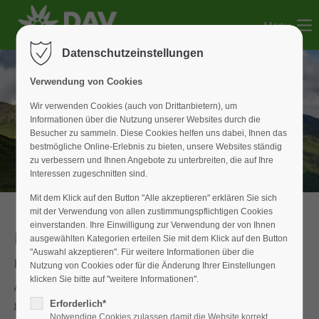
Menu
Der Eintrag "offcanvas-col1" existiert leider nicht.
Datenschutzeinstellungen
Der Eintrag "offcanvas-col2" existiert leider nicht.
Verwendung von Cookies
Wir verwenden Cookies (auch von Drittanbietern), um
Informationen über die Nutzung unserer Websites durch die
Der Eintrag "offcanvas-col3" existiert leider nicht.
Besucher zu sammeln. Diese Cookies helfen uns dabei, Ihnen das
bestmögliche Online-Erlebnis zu bieten, unsere Websites ständig
zu verbessern und Ihnen Angebote zu unterbreiten, die auf Ihre
Der Eintrag "offcanvas-col4" existiert leider nicht.
Interessen zugeschnitten sind.
Mit dem Klick auf den Button "Alle akzeptieren" erklären Sie sich
mit der Verwendung von allen zustimmungspflichtigen Cookies
einverstanden. Ihre Einwilligung zur Verwendung der von Ihnen
Hochtour
ausgewählten Kategorien erteilen Sie mit dem Klick auf den Button
"Auswahl akzeptieren". Für weitere Informationen über die
Hitzeschlacht am Gletscher
Nutzung von Cookies oder für die Änderung Ihrer Einstellungen
klicken Sie bitte auf "weitere Informationen".
Am Freitag-Morgen fuhren wir zu Acht ins Ötztal und waren
gespannt, welche Bedingungen uns auf der geplanten
Erforderlich*
Notwendige Cookies zulassen damit die Website korrekt