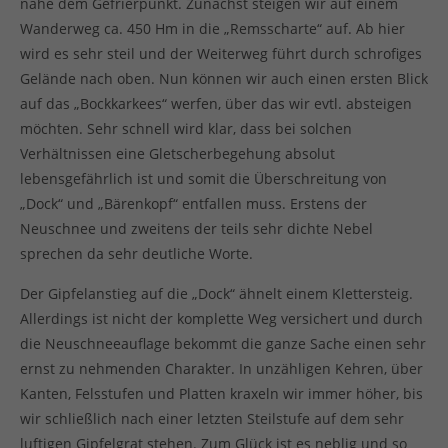
nahe dem Gefrierpunkt. Zunächst steigen wir auf einem
Wanderweg ca. 450 Hm in die „Remsscharte“ auf. Ab hier
wird es sehr steil und der Weiterweg führt durch schrofiges
Gelände nach oben. Nun können wir auch einen ersten Blick
auf das „Bockkarkees“ werfen, über das wir evtl. absteigen
möchten. Sehr schnell wird klar, dass bei solchen
Verhältnissen eine Gletscherbegehung absolut
lebensgefährlich ist und somit die Überschreitung von
„Dock“ und „Bärenkopf“ entfallen muss. Erstens der
Neuschnee und zweitens der teils sehr dichte Nebel
sprechen da sehr deutliche Worte.
Der Gipfelanstieg auf die „Dock“ ähnelt einem Klettersteig.
Allerdings ist nicht der komplette Weg versichert und durch
die Neuschneeauflage bekommt die ganze Sache einen sehr
ernst zu nehmenden Charakter. In unzähligen Kehren, über
Kanten, Felsstufen und Platten kraxeln wir immer höher, bis
wir schließlich nach einer letzten Steilstufe auf dem sehr
luftigen Gipfelgrat stehen. Zum Glück ist es neblig und so