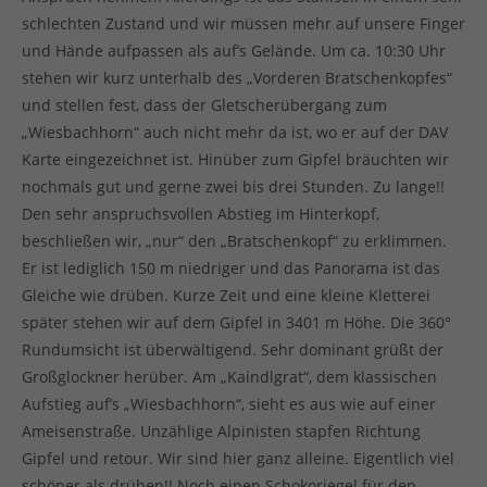
schlechten Zustand und wir müssen mehr auf unsere Finger
und Hände aufpassen als auf’s Gelände. Um ca. 10:30 Uhr
stehen wir kurz unterhalb des „Vorderen Bratschenkopfes“
und stellen fest, dass der Gletscherübergang zum
„Wiesbachhorn“ auch nicht mehr da ist, wo er auf der DAV
Karte eingezeichnet ist. Hinüber zum Gipfel bräuchten wir
nochmals gut und gerne zwei bis drei Stunden. Zu lange!!
Den sehr anspruchsvollen Abstieg im Hinterkopf,
beschließen wir, „nur“ den „Bratschenkopf“ zu erklimmen.
Er ist lediglich 150 m niedriger und das Panorama ist das
Gleiche wie drüben. Kurze Zeit und eine kleine Kletterei
später stehen wir auf dem Gipfel in 3401 m Höhe. Die 360°
Rundumsicht ist überwältigend. Sehr dominant grüßt der
Großglockner herüber. Am „Kaindlgrat“, dem klassischen
Aufstieg auf’s „Wiesbachhorn“, sieht es aus wie auf einer
Ameisenstraße. Unzählige Alpinisten stapfen Richtung
Gipfel und retour. Wir sind hier ganz alleine. Eigentlich viel
schöner als drüben!! Noch einen Schokoriegel für den