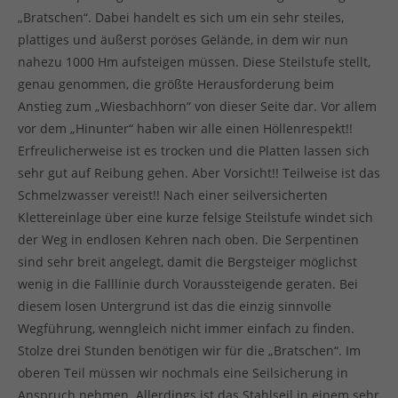
„Bratschen“. Dabei handelt es sich um ein sehr steiles,
plattiges und äußerst poröses Gelände, in dem wir nun
nahezu 1000 Hm aufsteigen müssen. Diese Steilstufe stellt,
genau genommen, die größte Herausforderung beim
Anstieg zum „Wiesbachhorn“ von dieser Seite dar. Vor allem
vor dem „Hinunter“ haben wir alle einen Höllenrespekt!!
Erfreulicherweise ist es trocken und die Platten lassen sich
sehr gut auf Reibung gehen. Aber Vorsicht!! Teilweise ist das
Schmelzwasser vereist!! Nach einer seilversicherten
Klettereinlage über eine kurze felsige Steilstufe windet sich
der Weg in endlosen Kehren nach oben. Die Serpentinen
sind sehr breit angelegt, damit die Bergsteiger möglichst
wenig in die Falllinie durch Voraussteigende geraten. Bei
diesem losen Untergrund ist das die einzig sinnvolle
Wegführung, wenngleich nicht immer einfach zu finden.
Stolze drei Stunden benötigen wir für die „Bratschen“. Im
oberen Teil müssen wir nochmals eine Seilsicherung in
Anspruch nehmen. Allerdings ist das Stahlseil in einem sehr