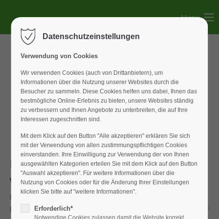
Menu
Der Eintrag "offcanvas-col1" existiert leider nicht.
Datenschutzeinstellungen
Der Eintrag "offcanvas-col2" existiert leider nicht.
Verwendung von Cookies
Wir verwenden Cookies (auch von Drittanbietern), um
Informationen über die Nutzung unserer Websites durch die
Der Eintrag "offcanvas-col3" existiert leider nicht.
Besucher zu sammeln. Diese Cookies helfen uns dabei, Ihnen das
bestmögliche Online-Erlebnis zu bieten, unsere Websites ständig
zu verbessern und Ihnen Angebote zu unterbreiten, die auf Ihre
Der Eintrag "offcanvas-col4" existiert leider nicht.
Interessen zugeschnitten sind.
Mit dem Klick auf den Button "Alle akzeptieren" erklären Sie sich
mit der Verwendung von allen zustimmungspflichtigen Cookies
einverstanden. Ihre Einwilligung zur Verwendung der von Ihnen
Hochtour
ausgewählten Kategorien erteilen Sie mit dem Klick auf den Button
"Auswahl akzeptieren". Für weitere Informationen über die
Wochenende im Großglockner Gebiet
Nutzung von Cookies oder für die Änderung Ihrer Einstellungen
klicken Sie bitte auf "weitere Informationen".
Es gibt sie tatsächlich noch – die einsamen und ruhigen
Fleckchen in dem vom Tourismus überrannten Großglockner
Erforderlich*
Notwendige Cookies zulassen damit die Website korrekt