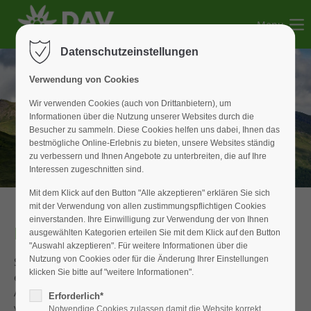
Menu
Der Eintrag "offcanvas-col1" existiert leider nicht.
Datenschutzeinstellungen
Der Eintrag "offcanvas-col2" existiert leider nicht.
Verwendung von Cookies
Wir verwenden Cookies (auch von Drittanbietern), um
Informationen über die Nutzung unserer Websites durch die
Der Eintrag "offcanvas-col3" existiert leider nicht.
Besucher zu sammeln. Diese Cookies helfen uns dabei, Ihnen das
bestmögliche Online-Erlebnis zu bieten, unsere Websites ständig
zu verbessern und Ihnen Angebote zu unterbreiten, die auf Ihre
Der Eintrag "offcanvas-col4" existiert leider nicht.
Interessen zugeschnitten sind.
Mit dem Klick auf den Button "Alle akzeptieren" erklären Sie sich
mit der Verwendung von allen zustimmungspflichtigen Cookies
einverstanden. Ihre Einwilligung zur Verwendung der von Ihnen
Hochtour Wildspitze
ausgewählten Kategorien erteilen Sie mit dem Klick auf den Button
"Auswahl akzeptieren". Für weitere Informationen über die
Nutzung von Cookies oder für die Änderung Ihrer Einstellungen
Schon eine Woche nach der Sommerfahrt sollte es für
klicken Sie bitte auf "weitere Informationen".
einen Teil der Jugend auf den höchsten Berg der Ötztaler
Alpen gehen – die 3768 m hohe Wildspitze. Los ging es für
Erforderlich*
vier Teilnehmende schon am Freitagabend an der
Notwendige Cookies zulassen damit die Website korrekt