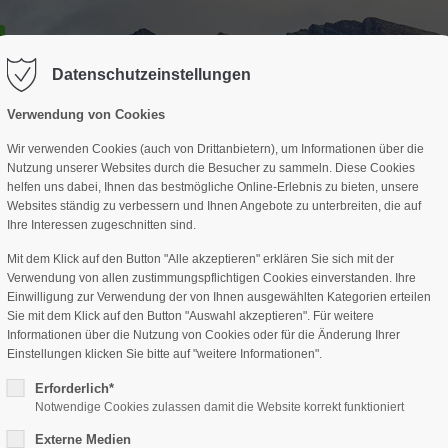
GESCHÄFTSSTELLE
SPARTEN
TERMINE
DAV-HÜTTE
ag "offcanvas-col2" existiert leider
Der Eintrag "offcanvas-col3" existi
nicht.
Datenschutzeinstellungen
Verwendung von Cookies
Wir verwenden Cookies (auch von Drittanbietern), um Informationen über die
Nutzung unserer Websites durch die Besucher zu sammeln. Diese Cookies
helfen uns dabei, Ihnen das bestmögliche Online-Erlebnis zu bieten, unsere
Websites ständig zu verbessern und Ihnen Angebote zu unterbreiten, die auf
Ihre Interessen zugeschnitten sind.
Mit dem Klick auf den Button "Alle akzeptieren" erklären Sie sich mit der
Verwendung von allen zustimmungspflichtigen Cookies einverstanden. Ihre
Einwilligung zur Verwendung der von Ihnen ausgewählten Kategorien erteilen
Sie mit dem Klick auf den Button "Auswahl akzeptieren". Für weitere
Informationen über die Nutzung von Cookies oder für die Änderung Ihrer
Einstellungen klicken Sie bitte auf "weitere Informationen".
Erforderlich*
Notwendige Cookies zulassen damit die Website korrekt funktioniert
Externe Medien