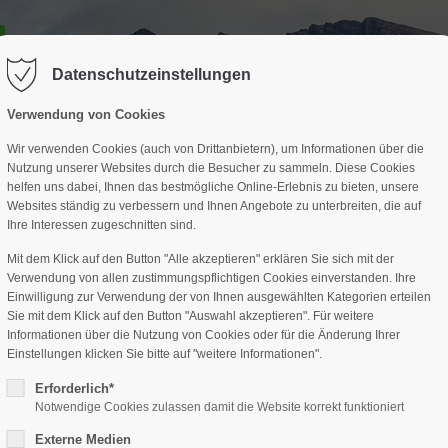
GESCHÄFTSSTELLE
SPARTEN
TERMINE
DAV-HÜTTE
ag "offcanvas-col2" existiert leider
Der Eintrag "offcanvas-col3" existi
nicht.
Datenschutzeinstellungen
Verwendung von Cookies
Wir verwenden Cookies (auch von Drittanbietern), um Informationen über die
Nutzung unserer Websites durch die Besucher zu sammeln. Diese Cookies
helfen uns dabei, Ihnen das bestmögliche Online-Erlebnis zu bieten, unsere
Websites ständig zu verbessern und Ihnen Angebote zu unterbreiten, die auf
Ihre Interessen zugeschnitten sind.
Mit dem Klick auf den Button "Alle akzeptieren" erklären Sie sich mit der
Verwendung von allen zustimmungspflichtigen Cookies einverstanden. Ihre
Einwilligung zur Verwendung der von Ihnen ausgewählten Kategorien erteilen
Sie mit dem Klick auf den Button "Auswahl akzeptieren". Für weitere
Informationen über die Nutzung von Cookies oder für die Änderung Ihrer
Einstellungen klicken Sie bitte auf "weitere Informationen".
Erforderlich*
Notwendige Cookies zulassen damit die Website korrekt funktioniert
Externe Medien