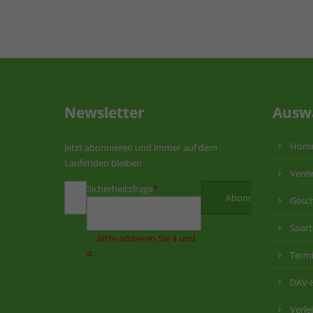
Newsletter
Ausw
Hom
Jetzt abonnieren und immer auf dem
Laufenden bleiben
Verei
Sicherheitsfrage
*
Gesch
Spar
Bitte addieren Sie 4 und
4.
Term
DAV-
Verle