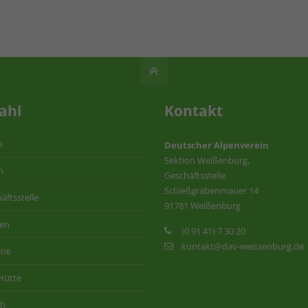
ahl
Kontakt
e
Deutscher Alpenverein
Sektion Weißenburg,
n
Geschäftsstelle
Schießgrabenmauer 14
äftsstelle
91781 Weißenburg
ten
(0 91 41) 7 30 20
kontakt@dav-weissenburg.de
ine
Hütte
ih