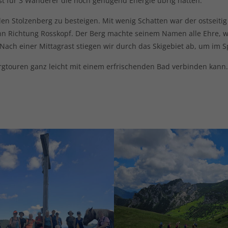
st für 3 Wanderer die noch genügend Energie übrig hatten.
en Stolzenberg zu besteigen. Mit wenig Schatten war der ostseiti
dann Richtung Rosskopf. Der Berg machte seinem Namen alle Ehre, we
. Nach einer Mittagrast stiegen wir durch das Skigebiet ab, um im 
ergtouren ganz leicht mit einem erfrischenden Bad verbinden kann.