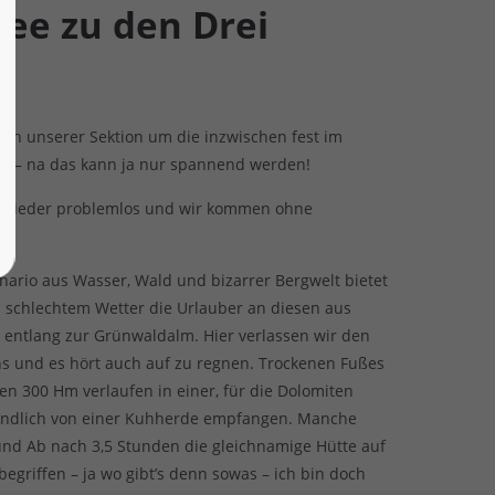
see zu den Drei
ei in unserer Sektion um die inzwischen fest im
nen – na das kann ja nur spannend werden!
er wieder problemlos und wir kommen ohne
ario aus Wasser, Wald und bizarrer Bergwelt bietet
i schlechtem Wetter die Urlauber an diesen aus
entlang zur Grünwaldalm. Hier verlassen wir den
s und es hört auch auf zu regnen. Trockenen Fußes
en 300 Hm verlaufen in einer, für die Dolomiten
reundlich von einer Kuhherde empfangen. Manche
 und Ab nach 3,5 Stunden die gleichnamige Hütte auf
griffen – ja wo gibt’s denn sowas – ich bin doch