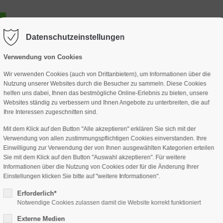
GESCHÄFTSSTELLE
SPARTEN
TERMINE
DAV-HÜTTE
ag "offcanvas-col2" existiert leider
Der Eintrag "offcanvas-col3" existi
nicht.
Datenschutzeinstellungen
Verwendung von Cookies
Wir verwenden Cookies (auch von Drittanbietern), um Informationen über die
Nutzung unserer Websites durch die Besucher zu sammeln. Diese Cookies
helfen uns dabei, Ihnen das bestmögliche Online-Erlebnis zu bieten, unsere
Websites ständig zu verbessern und Ihnen Angebote zu unterbreiten, die auf
Ihre Interessen zugeschnitten sind.
Mit dem Klick auf den Button "Alle akzeptieren" erklären Sie sich mit der
Verwendung von allen zustimmungspflichtigen Cookies einverstanden. Ihre
Einwilligung zur Verwendung der von Ihnen ausgewählten Kategorien erteilen
Sie mit dem Klick auf den Button "Auswahl akzeptieren". Für weitere
Informationen über die Nutzung von Cookies oder für die Änderung Ihrer
Einstellungen klicken Sie bitte auf "weitere Informationen".
Erforderlich*
Notwendige Cookies zulassen damit die Website korrekt funktioniert
Externe Medien