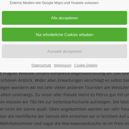
s andere - Vom Pragser Wild
Externe Medien wie Google Maps und Youtube zulassen
ehr bekanntes Weihnachtslied, aber mittlerweile handelt es sich dab
 Heuer ist ein Klassiker angesagt – Pragser Wildsee und Drei Zin
nd einem Shuttlebus an. Zum Glück verläuft die Anfahrt auch heu
 die Wetterlage spielt nicht so recht mit!
Datenschutz
Impressum
Cookie-Details
 Pragser Wildsee, unsere komplette Regenausrüstung an. Das Szen
schönen Anblick. Wider allen Erwartungen verschlägt es selbst be
egen wandern wir mit sehr vielen anderen Touristen am Westufer 
ein unterwegs. Zu unser aller Freude meint es Petrus gut mit un
in müssen wir 750 Hm zur Seitenbachscharte aufsteigen. Die letzt
s hier nicht die Sonne quält. Oben angekommen werden wir sehr f
 Über die Hochfläche der Sennes Alm erreichen wir in leichtem Auf
e Mehrbettzimmer und sogar die Warmwasserdusche ist im Preis inbe