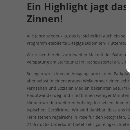
Ein Highlight jagt da
Zinnen!
Alle Jahre wieder - ja, das ist sicherlich auch ein s
Programm etablierte 5-tägige Dolomiten- Hüttentour.
Wir reisen bereits zum zweiten Mal mit der Bahn u
Verspätung am Startpunkt im Hochpustertal an. Einzig
So legen wir schon am Ausgangspunkt, dem Parkplatz
aber selbst in einem grauen Wolkenmeer einen sehr 
Fernsehen und Sozialen Medien bekannten See. Im R
Hauptwanderweg und sind binnen weniger Minuten all
können wir den weiteren Aufstieg fortsetzen. Immerh
typischen, Geröllrinne. Wir sind dankbar, dass un
Tiere stehen regelrecht in Pose für den Fotografen.
2126 m. Die Unterkunft bietet sehr gut eingerichtet