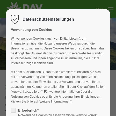
Menu
Der Eintrag "offcanvas-col1" existiert leider nicht.
Datenschutzeinstellungen
Der Eintrag "offcanvas-col2" existiert leider nicht.
Verwendung von Cookies
Wir verwenden Cookies (auch von Drittanbietern), um
Informationen über die Nutzung unserer Websites durch die
Der Eintrag "offcanvas-col3" existiert leider nicht.
Besucher zu sammeln. Diese Cookies helfen uns dabei, Ihnen das
bestmögliche Online-Erlebnis zu bieten, unsere Websites ständig
zu verbessern und Ihnen Angebote zu unterbreiten, die auf Ihre
Der Eintrag "offcanvas-col4" existiert leider nicht.
Interessen zugeschnitten sind.
Mit dem Klick auf den Button "Alle akzeptieren" erklären Sie sich
mit der Verwendung von allen zustimmungspflichtigen Cookies
einverstanden. Ihre Einwilligung zur Verwendung der von Ihnen
2020
ausgewählten Kategorien erteilen Sie mit dem Klick auf den Button
"Auswahl akzeptieren". Für weitere Informationen über die
Kindertraining
Nutzung von Cookies oder für die Änderung Ihrer Einstellungen
klicken Sie bitte auf "weitere Informationen".
Viele Jahre gehörte das Kindertraining zu unserem
Erforderlich*
Vereinsalltag und dem Alltag aller unserer Betreuer*innen
Notwendige Cookies zulassen damit die Website korrekt