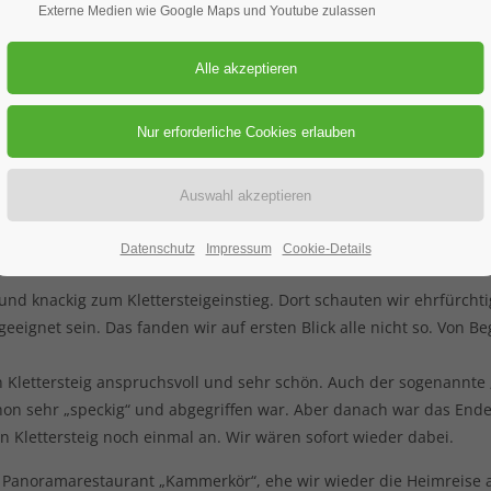
Externe Medien wie Google Maps und Youtube zulassen
ger Steinplatte
 Klettersteig „s‘Schuasta Gangl“ an der Waidringer Steinplatte auf
ail von Ralf, dass er aus gesundheitlichen Gründen die Tour absa
 Gruppe ein Herz und fragte im Mail-Verteiler an, wer trotzdem d
e mit dem verhinderten Tourenleiter, fanden sich 6 Personen, di
Datenschutz
Impressum
Cookie-Details
nd knackig zum Klettersteigeinstieg. Dort schauten wir ehrfürchtig
geeignet sein. Das fanden wir auf ersten Blick alle nicht so. Von B
Klettersteig anspruchsvoll und sehr schön. Auch der sogenannte „K
schon sehr „speckig“ und abgegriffen war. Aber danach war das Ende
en Klettersteig noch einmal an. Wir wären sofort wieder dabei.
 Panoramarestaurant „Kammerkör“, ehe wir wieder die Heimreise 