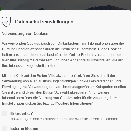
GESCHÄFTSSTELLE
SPARTEN
TERMINE
DAV-HÜTTE
ag "offcanvas-col2" existiert leider
Der Eintrag "offcanvas-col3" existi
nicht.
Datenschutzeinstellungen
Verwendung von Cookies
Wir verwenden Cookies (auch von Drittanbietern), um Informationen über die
Nutzung unserer Websites durch die Besucher zu sammeln. Diese Cookies
helfen uns dabei, Ihnen das bestmögliche Online-Erlebnis zu bieten, unsere
Websites ständig zu verbessern und Ihnen Angebote zu unterbreiten, die auf
Ihre Interessen zugeschnitten sind.
Mit dem Klick auf den Button "Alle akzeptieren" erklären Sie sich mit der
Verwendung von allen zustimmungspflichtigen Cookies einverstanden. Ihre
Einwilligung zur Verwendung der von Ihnen ausgewählten Kategorien erteilen
Sie mit dem Klick auf den Button "Auswahl akzeptieren". Für weitere
Informationen über die Nutzung von Cookies oder für die Änderung Ihrer
Einstellungen klicken Sie bitte auf "weitere Informationen".
Erforderlich*
Notwendige Cookies zulassen damit die Website korrekt funktioniert
Externe Medien