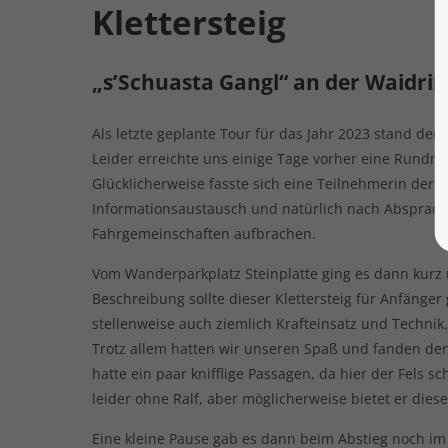
Klettersteig
„s’Schuasta Gangl“ an der Waidrin
Als letzte geplante Tour für das Jahr 2023 stand der
Leider erreichte uns einige Tage vorher eine Rundm
Glücklicherweise fasste sich eine Teilnehmerin der
Informationsaustausch und natürlich nach Absprach
Fahrgemeinschaften aufbrachen.
Vom Wanderparkplatz Steinplatte ging es dann kurz u
Beschreibung sollte dieser Klettersteig für Anfänger 
stellenweise auch ziemlich Krafteinsatz und Technik.
Trotz allem hatten wir unseren Spaß und fanden den 
hatte ein paar knifflige Passagen, da hier der Fels 
leider ohne Ralf, aber möglicherweise bietet er dies
Eine kleine Pause gab es dann beim Abstieg noch im