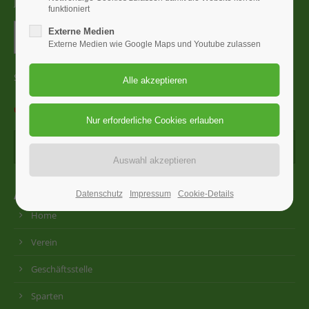
Jetzt abonnieren und immer auf dem Laufenden bleiben
funktioniert
Externe Medien
Externe Medien wie Google Maps und Youtube zulassen
Sicherheitsfrage
*
Bitte addieren Sie 9
und 1.
Auswahl
Datenschutz
Impressum
Cookie-Details
Home
Verein
Geschäftsstelle
Sparten