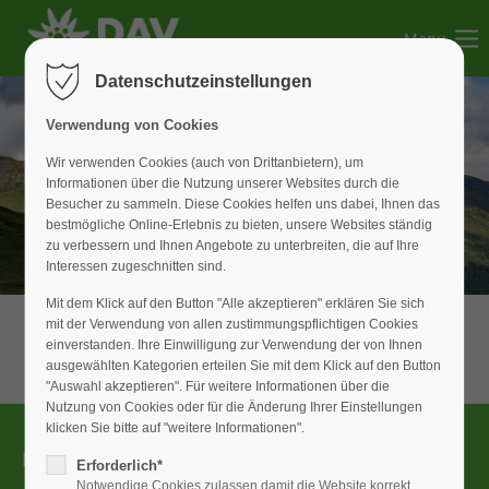
Menu
Der Eintrag "offcanvas-col1" existiert leider nicht.
Datenschutzeinstellungen
Der Eintrag "offcanvas-col2" existiert leider nicht.
Verwendung von Cookies
Wir verwenden Cookies (auch von Drittanbietern), um
Informationen über die Nutzung unserer Websites durch die
Der Eintrag "offcanvas-col3" existiert leider nicht.
Besucher zu sammeln. Diese Cookies helfen uns dabei, Ihnen das
bestmögliche Online-Erlebnis zu bieten, unsere Websites ständig
zu verbessern und Ihnen Angebote zu unterbreiten, die auf Ihre
Der Eintrag "offcanvas-col4" existiert leider nicht.
Interessen zugeschnitten sind.
Mit dem Klick auf den Button "Alle akzeptieren" erklären Sie sich
mit der Verwendung von allen zustimmungspflichtigen Cookies
einverstanden. Ihre Einwilligung zur Verwendung der von Ihnen
ausgewählten Kategorien erteilen Sie mit dem Klick auf den Button
"Auswahl akzeptieren". Für weitere Informationen über die
Nutzung von Cookies oder für die Änderung Ihrer Einstellungen
klicken Sie bitte auf "weitere Informationen".
Newsletter
Erforderlich*
Notwendige Cookies zulassen damit die Website korrekt