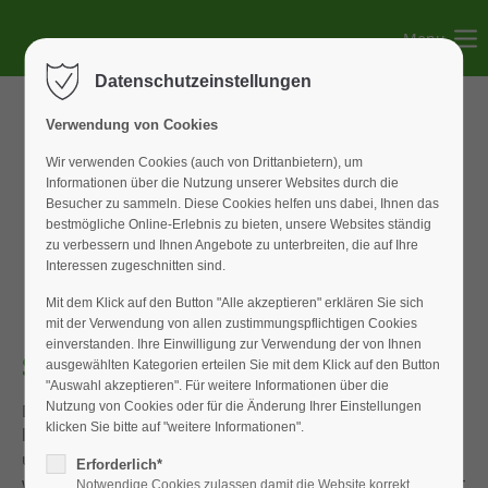
Menu
Der Eintrag "offcanvas-col1" existiert leider nicht.
Datenschutzeinstellungen
Der Eintrag "offcanvas-col2" existiert leider nicht.
Verwendung von Cookies
Wir verwenden Cookies (auch von Drittanbietern), um
Informationen über die Nutzung unserer Websites durch die
Der Eintrag "offcanvas-col3" existiert leider nicht.
Besucher zu sammeln. Diese Cookies helfen uns dabei, Ihnen das
bestmögliche Online-Erlebnis zu bieten, unsere Websites ständig
zu verbessern und Ihnen Angebote zu unterbreiten, die auf Ihre
Der Eintrag "offcanvas-col4" existiert leider nicht.
Interessen zugeschnitten sind.
Mit dem Klick auf den Button "Alle akzeptieren" erklären Sie sich
mit der Verwendung von allen zustimmungspflichtigen Cookies
einverstanden. Ihre Einwilligung zur Verwendung der von Ihnen
Schneeräumaktion
ausgewählten Kategorien erteilen Sie mit dem Klick auf den Button
"Auswahl akzeptieren". Für weitere Informationen über die
Nutzung von Cookies oder für die Änderung Ihrer Einstellungen
Die Berichte über die Schneelage in den Bayerischen Alpen
klicken Sie bitte auf "weitere Informationen".
liesen wirklich keinen Zweifel daran. dass die Dächer
unserer Hütte und der Holzlege vom Schnee befreit
Erforderlich*
werden mussten. Für den Landkreis Miesbach wurde sogar
Notwendige Cookies zulassen damit die Website korrekt