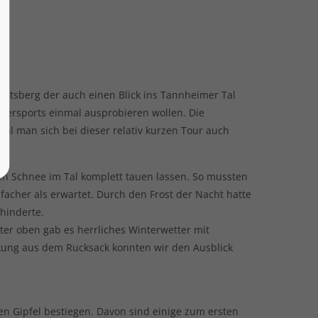
ichtsberg der auch einen Blick ins Tannheimer Tal
intersports einmal ausprobieren wollen. Die
l man sich bei dieser relativ kurzen Tour auch
en Schnee im Tal komplett tauen lassen. So mussten
facher als erwartet. Durch den Frost der Nacht hatte
hinderte.
ter oben gab es herrliches Winterwetter mit
rkung aus dem Rucksack konnten wir den Ausblick
en Gipfel bestiegen. Davon sind einige zum ersten