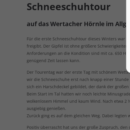
Schneeschuhtour
auf das Wertacher Hörnle im Allg
Für die erste Schneeschuhtour dieses Winters war da
freigibt. Der Gipfel ist ohne größere Schwierigkeite
Anforderungen an die Kondition sind mit ca. 650 Hö
genügend Zeit lassen kann.
Der Tourentag war der erste Tag mit schönem Wetter
wir die Schneeschuhe erst nach knapp einer Stunde a
sich ein Harschdeckel gebildet, der dank der große
Beim Start im Tal hatten wir noch leichte Minusgra
wolkenlosem Himmel und kaum Wind. Nach etwa 2 ½ St
ausgiebig genießen.
Zurück ging es auf dem gleichen Weg. Dabei legten w
Positiv überrascht hat uns der große Zuspruch, den