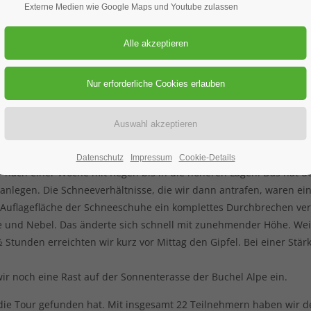
Externe Medien wie Google Maps und Youtube zulassen
äu
s Wertacher Hörnle (1.695 m) unser Ziel. Das ist ein schöner Auss
n zu begehen. Also auch geeignet für Neulinge, die diese Art des W
henmetern auch für weniger trainierte Teilnehmer im Rahmen. Zuma
Datenschutz
Impressum
Cookie-Details
 nach einer Woche mit Regen bis in die höheren Lagen. Das hat d
nlegen. Die Schneeverhältnisse, die wir dann antrafen, waren ein
n Auflagefläche der Schneeschuhe ein komplettes Durchbrechen ver
de und Nebel. Das änderte sich schnell mit zunehmender Höhe. Wei
unden erreichten wir kurz vor Mittag den Gipfel. Bei einer Stä
ir noch eine Rast auf der Sonnenterasse der Buchel Alpe ein.
 die Tour gefunden hat. Mit insgesamt 22 Teilnehmern haben wir d