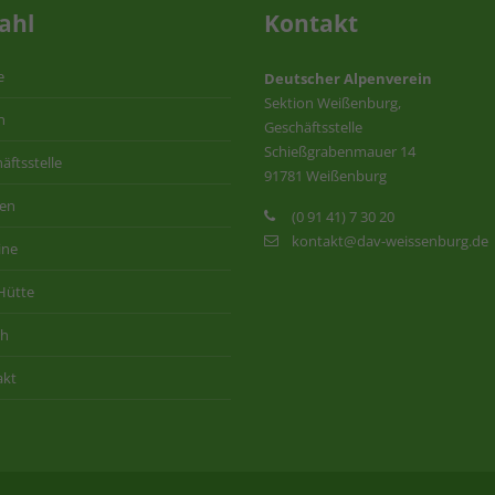
ahl
Kontakt
e
Deutscher Alpenverein
Sektion Weißenburg,
n
Geschäftsstelle
Schießgrabenmauer 14
äftsstelle
91781 Weißenburg
ten
(0 91 41) 7 30 20
kontakt@dav-weissenburg.de
ine
Hütte
ih
akt