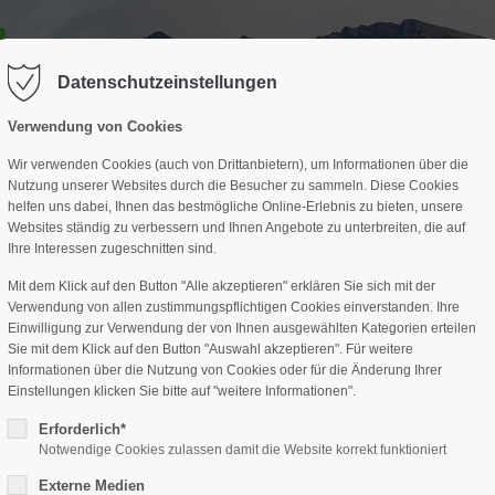
GESCHÄFTSSTELLE
SPARTEN
TERMINE
DAV-HÜTTE
ag "offcanvas-col2" existiert leider
Der Eintrag "offcanvas-col3" existi
nicht.
Datenschutzeinstellungen
Verwendung von Cookies
Wir verwenden Cookies (auch von Drittanbietern), um Informationen über die
Nutzung unserer Websites durch die Besucher zu sammeln. Diese Cookies
helfen uns dabei, Ihnen das bestmögliche Online-Erlebnis zu bieten, unsere
Websites ständig zu verbessern und Ihnen Angebote zu unterbreiten, die auf
Ihre Interessen zugeschnitten sind.
Mit dem Klick auf den Button "Alle akzeptieren" erklären Sie sich mit der
Verwendung von allen zustimmungspflichtigen Cookies einverstanden. Ihre
Einwilligung zur Verwendung der von Ihnen ausgewählten Kategorien erteilen
Sie mit dem Klick auf den Button "Auswahl akzeptieren". Für weitere
Informationen über die Nutzung von Cookies oder für die Änderung Ihrer
Einstellungen klicken Sie bitte auf "weitere Informationen".
Erforderlich*
Notwendige Cookies zulassen damit die Website korrekt funktioniert
Externe Medien