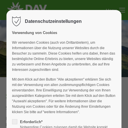
Menu
Der Eintrag "offcanvas-col1" existiert leider nicht.
Datenschutzeinstellungen
Der Eintrag "offcanvas-col2" existiert leider nicht.
Verwendung von Cookies
Wir verwenden Cookies (auch von Drittanbietern), um
Informationen über die Nutzung unserer Websites durch die
Der Eintrag "offcanvas-col3" existiert leider nicht.
Besucher zu sammeln. Diese Cookies helfen uns dabei, Ihnen das
bestmögliche Online-Erlebnis zu bieten, unsere Websites ständig
zu verbessern und Ihnen Angebote zu unterbreiten, die auf Ihre
Der Eintrag "offcanvas-col4" existiert leider nicht.
Interessen zugeschnitten sind.
Mit dem Klick auf den Button "Alle akzeptieren" erklären Sie sich
mit der Verwendung von allen zustimmungspflichtigen Cookies
einverstanden. Ihre Einwilligung zur Verwendung der von Ihnen
Silvester 2017
ausgewählten Kategorien erteilen Sie mit dem Klick auf den Button
"Auswahl akzeptieren". Für weitere Informationen über die
Nutzung von Cookies oder für die Änderung Ihrer Einstellungen
Silvesterfeier 2017 auf der Weißenburger Hütte.
klicken Sie bitte auf "weitere Informationen".
Bergfreunde, die mit der Familiengruppe schon viele
Erforderlich*
Fahrten unternommen haben, verbrachten ein paar Tage
Notwendige Cookies zulassen damit die Website korrekt