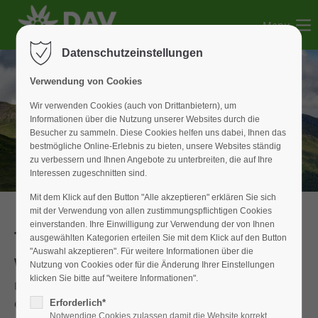
Menu
Der Eintrag "offcanvas-col1" existiert leider nicht.
Datenschutzeinstellungen
Der Eintrag "offcanvas-col2" existiert leider nicht.
Verwendung von Cookies
Wir verwenden Cookies (auch von Drittanbietern), um
Informationen über die Nutzung unserer Websites durch die
Der Eintrag "offcanvas-col3" existiert leider nicht.
Besucher zu sammeln. Diese Cookies helfen uns dabei, Ihnen das
bestmögliche Online-Erlebnis zu bieten, unsere Websites ständig
zu verbessern und Ihnen Angebote zu unterbreiten, die auf Ihre
Der Eintrag "offcanvas-col4" existiert leider nicht.
Interessen zugeschnitten sind.
Mit dem Klick auf den Button "Alle akzeptieren" erklären Sie sich
mit der Verwendung von allen zustimmungspflichtigen Cookies
einverstanden. Ihre Einwilligung zur Verwendung der von Ihnen
Tagestour
ausgewählten Kategorien erteilen Sie mit dem Klick auf den Button
"Auswahl akzeptieren". Für weitere Informationen über die
Wettersteingebirge zeigte seine 2 Gesichter
Nutzung von Cookies oder für die Änderung Ihrer Einstellungen
klicken Sie bitte auf "weitere Informationen".
Das wechselhafte Sommerwetter forderte wieder einmal
eine schwierige Entscheidung für die geplante Tagestour in
Erforderlich*
Notwendige Cookies zulassen damit die Website korrekt