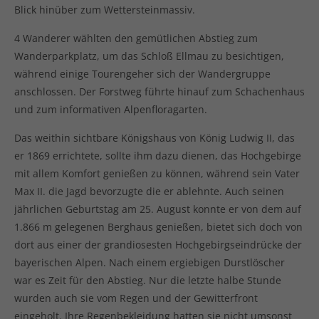
Blick hinüber zum Wettersteinmassiv.
4 Wanderer wählten den gemütlichen Abstieg zum
Wanderparkplatz, um das Schloß Ellmau zu besichtigen,
während einige Tourengeher sich der Wandergruppe
anschlossen. Der Forstweg führte hinauf zum Schachenhaus
und zum informativen Alpenfloragarten.
Das weithin sichtbare Königshaus von König Ludwig II, das
er 1869 errichtete, sollte ihm dazu dienen, das Hochgebirge
mit allem Komfort genießen zu können, während sein Vater
Max II. die Jagd bevorzugte die er ablehnte. Auch seinen
jährlichen Geburtstag am 25. August konnte er von dem auf
1.866 m gelegenen Berghaus genießen, bietet sich doch von
dort aus einer der grandiosesten Hochgebirgseindrücke der
bayerischen Alpen. Nach einem ergiebigen Durstlöscher
war es Zeit für den Abstieg. Nur die letzte halbe Stunde
wurden auch sie vom Regen und der Gewitterfront
eingeholt. Ihre Regenbekleidung hatten sie nicht umsonst