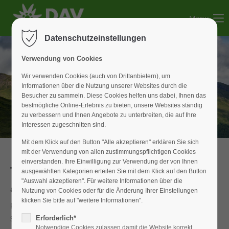
Menu
Der Eintrag "offcanvas-col1" existiert leider nicht.
Datenschutzeinstellungen
Der Eintrag "offcanvas-col2" existiert leider nicht.
Verwendung von Cookies
Wir verwenden Cookies (auch von Drittanbietern), um
Informationen über die Nutzung unserer Websites durch die
Der Eintrag "offcanvas-col3" existiert leider nicht.
Besucher zu sammeln. Diese Cookies helfen uns dabei, Ihnen das
bestmögliche Online-Erlebnis zu bieten, unsere Websites ständig
zu verbessern und Ihnen Angebote zu unterbreiten, die auf Ihre
Der Eintrag "offcanvas-col4" existiert leider nicht.
Interessen zugeschnitten sind.
Mit dem Klick auf den Button "Alle akzeptieren" erklären Sie sich
mit der Verwendung von allen zustimmungspflichtigen Cookies
einverstanden. Ihre Einwilligung zur Verwendung der von Ihnen
Tagestour
ausgewählten Kategorien erteilen Sie mit dem Klick auf den Button
"Auswahl akzeptieren". Für weitere Informationen über die
auf den Grünten, den Wächter des Allgäu
Nutzung von Cookies oder für die Änderung Ihrer Einstellungen
klicken Sie bitte auf "weitere Informationen".
Für die erste Schneeschuhtour dieses Winters war die
Schneelage eher bescheiden. Als Ziel wählten wir den
Erforderlich*
Notwendige Cookies zulassen damit die Website korrekt