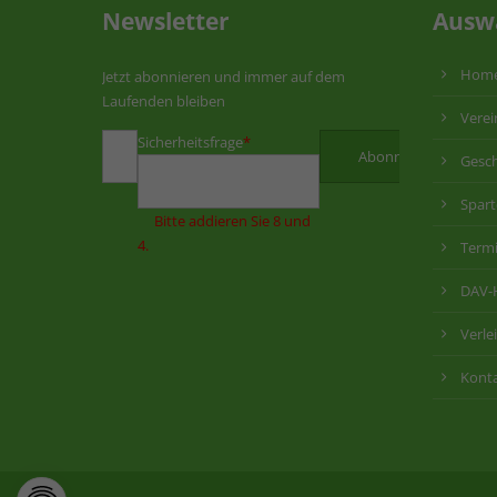
Newsletter
Ausw
Hom
Jetzt abonnieren und immer auf dem
Laufenden bleiben
Verei
Sicherheitsfrage
*
Gesch
Spar
Bitte addieren Sie 8 und
4.
Term
DAV-
Verle
Kont