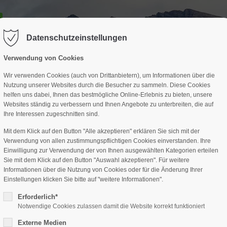
GESCHÄFTSSTELLE
SPARTEN
TERMINE
DAV-HÜTTE
ag "offcanvas-col2" existiert leider
Der Eintrag "offcanvas-col3" existi
nicht.
Datenschutzeinstellungen
Verwendung von Cookies
Wir verwenden Cookies (auch von Drittanbietern), um Informationen über die
Nutzung unserer Websites durch die Besucher zu sammeln. Diese Cookies
helfen uns dabei, Ihnen das bestmögliche Online-Erlebnis zu bieten, unsere
Websites ständig zu verbessern und Ihnen Angebote zu unterbreiten, die auf
Ihre Interessen zugeschnitten sind.
Mit dem Klick auf den Button "Alle akzeptieren" erklären Sie sich mit der
Verwendung von allen zustimmungspflichtigen Cookies einverstanden. Ihre
Einwilligung zur Verwendung der von Ihnen ausgewählten Kategorien erteilen
Sie mit dem Klick auf den Button "Auswahl akzeptieren". Für weitere
Informationen über die Nutzung von Cookies oder für die Änderung Ihrer
Einstellungen klicken Sie bitte auf "weitere Informationen".
Erforderlich*
Notwendige Cookies zulassen damit die Website korrekt funktioniert
Externe Medien