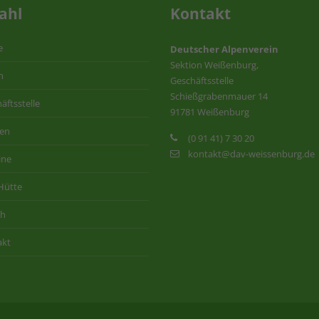
ahl
Kontakt
e
Deutscher Alpenverein
Sektion Weißenburg,
n
Geschäftsstelle
Schießgrabenmauer 14
äftsstelle
91781 Weißenburg
ten
(0 91 41) 7 30 20
kontakt@dav-weissenburg.de
ine
Hütte
ih
akt