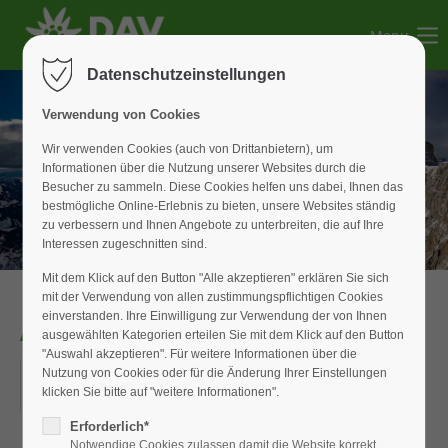
Menu
Der Eintrag "offcanvas-col1" existiert leider nicht.
Datenschutzeinstellungen
Der Eintrag "offcanvas-col2" existiert leider nicht.
Verwendung von Cookies
Wir verwenden Cookies (auch von Drittanbietern), um
Informationen über die Nutzung unserer Websites durch die
Der Eintrag "offcanvas-col3" existiert leider nicht.
Besucher zu sammeln. Diese Cookies helfen uns dabei, Ihnen das
bestmögliche Online-Erlebnis zu bieten, unsere Websites ständig
zu verbessern und Ihnen Angebote zu unterbreiten, die auf Ihre
Der Eintrag "offcanvas-col4" existiert leider nicht.
Interessen zugeschnitten sind.
Mit dem Klick auf den Button "Alle akzeptieren" erklären Sie sich
mit der Verwendung von allen zustimmungspflichtigen Cookies
einverstanden. Ihre Einwilligung zur Verwendung der von Ihnen
Anmeldeende V14
ausgewählten Kategorien erteilen Sie mit dem Klick auf den Button
"Auswahl akzeptieren". Für weitere Informationen über die
12.05.2018
Nutzung von Cookies oder für die Änderung Ihrer Einstellungen
klicken Sie bitte auf "weitere Informationen".
ORT: WIESENSTRASSE IN WEISSENBURG
Erforderlich*
Notwendige Cookies zulassen damit die Website korrekt