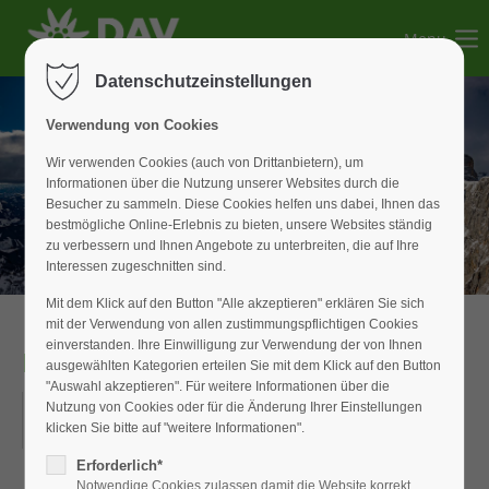
Menu
Der Eintrag "offcanvas-col1" existiert leider nicht.
Datenschutzeinstellungen
Der Eintrag "offcanvas-col2" existiert leider nicht.
Verwendung von Cookies
Wir verwenden Cookies (auch von Drittanbietern), um
Informationen über die Nutzung unserer Websites durch die
Der Eintrag "offcanvas-col3" existiert leider nicht.
Besucher zu sammeln. Diese Cookies helfen uns dabei, Ihnen das
bestmögliche Online-Erlebnis zu bieten, unsere Websites ständig
zu verbessern und Ihnen Angebote zu unterbreiten, die auf Ihre
Der Eintrag "offcanvas-col4" existiert leider nicht.
Interessen zugeschnitten sind.
Mit dem Klick auf den Button "Alle akzeptieren" erklären Sie sich
mit der Verwendung von allen zustimmungspflichtigen Cookies
einverstanden. Ihre Einwilligung zur Verwendung der von Ihnen
Bike & Hike
ausgewählten Kategorien erteilen Sie mit dem Klick auf den Button
"Auswahl akzeptieren". Für weitere Informationen über die
04.07.2025–06.07.2025
Nutzung von Cookies oder für die Änderung Ihrer Einstellungen
klicken Sie bitte auf "weitere Informationen".
ORT: GESCHÄFTSSTELLE
Erforderlich*
Notwendige Cookies zulassen damit die Website korrekt