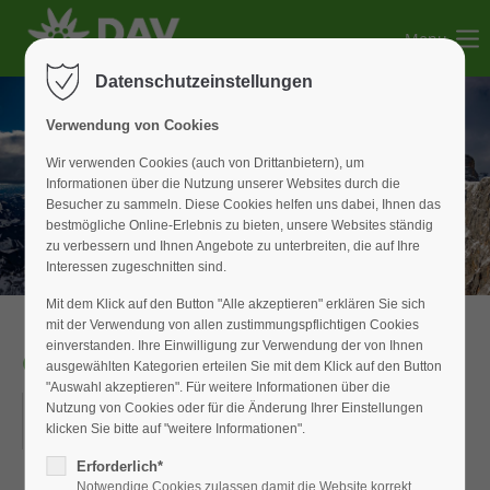
Menu
Der Eintrag "offcanvas-col1" existiert leider nicht.
Datenschutzeinstellungen
Der Eintrag "offcanvas-col2" existiert leider nicht.
Verwendung von Cookies
Wir verwenden Cookies (auch von Drittanbietern), um
Informationen über die Nutzung unserer Websites durch die
Der Eintrag "offcanvas-col3" existiert leider nicht.
Besucher zu sammeln. Diese Cookies helfen uns dabei, Ihnen das
bestmögliche Online-Erlebnis zu bieten, unsere Websites ständig
zu verbessern und Ihnen Angebote zu unterbreiten, die auf Ihre
Der Eintrag "offcanvas-col4" existiert leider nicht.
Interessen zugeschnitten sind.
Mit dem Klick auf den Button "Alle akzeptieren" erklären Sie sich
mit der Verwendung von allen zustimmungspflichtigen Cookies
einverstanden. Ihre Einwilligung zur Verwendung der von Ihnen
Günter Fleckenstein
ausgewählten Kategorien erteilen Sie mit dem Klick auf den Button
"Auswahl akzeptieren". Für weitere Informationen über die
10.07.2025
Nutzung von Cookies oder für die Änderung Ihrer Einstellungen
klicken Sie bitte auf "weitere Informationen".
ORT: ORT
Erforderlich*
Notwendige Cookies zulassen damit die Website korrekt