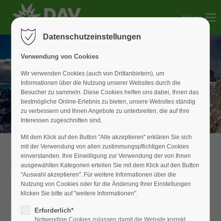
Menu
Der Eintrag "offcanvas-col1" existiert leider nicht.
Datenschutzeinstellungen
Der Eintrag "offcanvas-col2" existiert leider nicht.
Verwendung von Cookies
Wir verwenden Cookies (auch von Drittanbietern), um
Informationen über die Nutzung unserer Websites durch die
Der Eintrag "offcanvas-col3" existiert leider nicht.
Besucher zu sammeln. Diese Cookies helfen uns dabei, Ihnen das
bestmögliche Online-Erlebnis zu bieten, unsere Websites ständig
zu verbessern und Ihnen Angebote zu unterbreiten, die auf Ihre
Der Eintrag "offcanvas-col4" existiert leider nicht.
Interessen zugeschnitten sind.
Mit dem Klick auf den Button "Alle akzeptieren" erklären Sie sich
mit der Verwendung von allen zustimmungspflichtigen Cookies
einverstanden. Ihre Einwilligung zur Verwendung der von Ihnen
Hendrik Raabe
ausgewählten Kategorien erteilen Sie mit dem Klick auf den Button
"Auswahl akzeptieren". Für weitere Informationen über die
10.07.2025
Nutzung von Cookies oder für die Änderung Ihrer Einstellungen
klicken Sie bitte auf "weitere Informationen".
ORT: ORT
Erforderlich*
Notwendige Cookies zulassen damit die Website korrekt