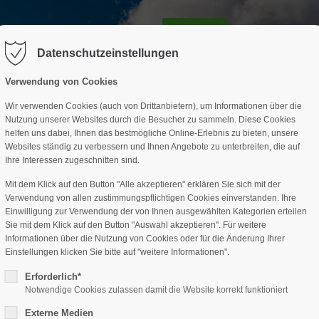
GESCHÄFTSSTELLE
SPARTEN
TERMINE
DAV-HÜTTE
ag "offcanvas-col2" existiert leider
Der Eintrag "offcanvas-col3" existi
nicht.
Datenschutzeinstellungen
Verwendung von Cookies
Wir verwenden Cookies (auch von Drittanbietern), um Informationen über die
Nutzung unserer Websites durch die Besucher zu sammeln. Diese Cookies
helfen uns dabei, Ihnen das bestmögliche Online-Erlebnis zu bieten, unsere
Websites ständig zu verbessern und Ihnen Angebote zu unterbreiten, die auf
Ihre Interessen zugeschnitten sind.
Mit dem Klick auf den Button "Alle akzeptieren" erklären Sie sich mit der
Verwendung von allen zustimmungspflichtigen Cookies einverstanden. Ihre
Einwilligung zur Verwendung der von Ihnen ausgewählten Kategorien erteilen
Sie mit dem Klick auf den Button "Auswahl akzeptieren". Für weitere
Informationen über die Nutzung von Cookies oder für die Änderung Ihrer
Einstellungen klicken Sie bitte auf "weitere Informationen".
Erforderlich*
Notwendige Cookies zulassen damit die Website korrekt funktioniert
Externe Medien