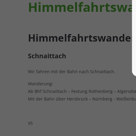
Himmelfahrtswa
Himmelfahrtswande
Schnaittach
Wir fahren mit der Bahn nach Schnaittach.
Wanderung:
Ab Bhf Schnaittach – Festung Rothenberg – Algersdor
Mit der Bahn über Hersbruck – Nürnberg - Weißenb
V5