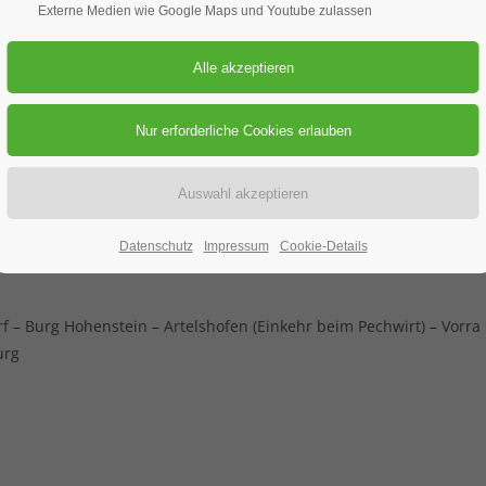
nderung
Externe Medien wie Google Maps und Youtube zulassen
29.05.2019
ORT: SCHNAITTACH
rung
Datenschutz
Impressum
Cookie-Details
f – Burg Hohenstein – Artelshofen (Einkehr beim Pechwirt) – Vorra
urg