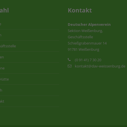
ahl
Kontakt
e
Deutscher Alpenverein
Sektion Weißenburg,
n
Geschäftsstelle
Schießgrabenmauer 14
äftsstelle
91781 Weißenburg
ten
(0 91 41) 7 30 20
kontakt@dav-weissenburg.de
ine
Hütte
ih
akt