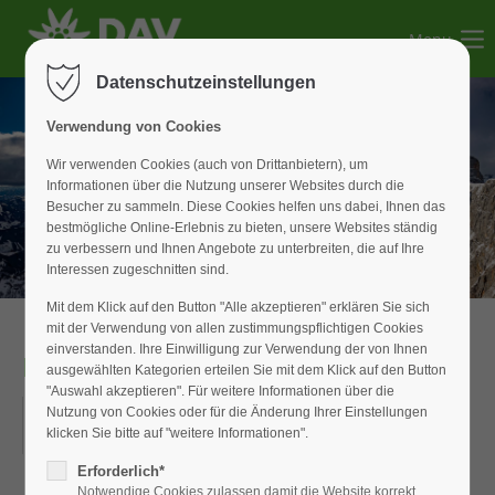
Menu
Der Eintrag "offcanvas-col1" existiert leider nicht.
Datenschutzeinstellungen
Der Eintrag "offcanvas-col2" existiert leider nicht.
Verwendung von Cookies
Wir verwenden Cookies (auch von Drittanbietern), um
Informationen über die Nutzung unserer Websites durch die
Der Eintrag "offcanvas-col3" existiert leider nicht.
Besucher zu sammeln. Diese Cookies helfen uns dabei, Ihnen das
bestmögliche Online-Erlebnis zu bieten, unsere Websites ständig
zu verbessern und Ihnen Angebote zu unterbreiten, die auf Ihre
Der Eintrag "offcanvas-col4" existiert leider nicht.
Interessen zugeschnitten sind.
Mit dem Klick auf den Button "Alle akzeptieren" erklären Sie sich
mit der Verwendung von allen zustimmungspflichtigen Cookies
einverstanden. Ihre Einwilligung zur Verwendung der von Ihnen
Hochtour
ausgewählten Kategorien erteilen Sie mit dem Klick auf den Button
"Auswahl akzeptieren". Für weitere Informationen über die
27.06.2019–30.06.2019
Nutzung von Cookies oder für die Änderung Ihrer Einstellungen
klicken Sie bitte auf "weitere Informationen".
ORT: ÖTZTALER ALPEN
Erforderlich*
Notwendige Cookies zulassen damit die Website korrekt