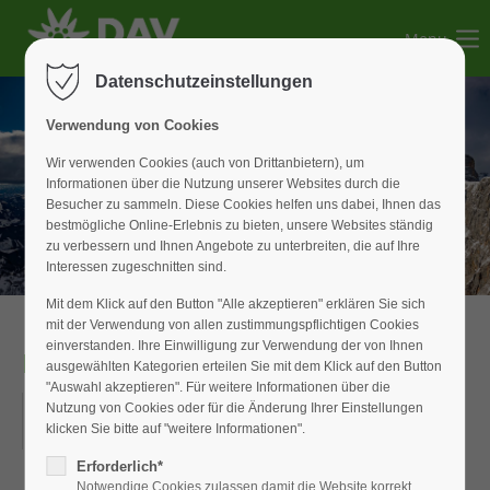
Menu
Der Eintrag "offcanvas-col1" existiert leider nicht.
Datenschutzeinstellungen
Der Eintrag "offcanvas-col2" existiert leider nicht.
Verwendung von Cookies
Wir verwenden Cookies (auch von Drittanbietern), um
Informationen über die Nutzung unserer Websites durch die
Der Eintrag "offcanvas-col3" existiert leider nicht.
Besucher zu sammeln. Diese Cookies helfen uns dabei, Ihnen das
bestmögliche Online-Erlebnis zu bieten, unsere Websites ständig
zu verbessern und Ihnen Angebote zu unterbreiten, die auf Ihre
Der Eintrag "offcanvas-col4" existiert leider nicht.
Interessen zugeschnitten sind.
Mit dem Klick auf den Button "Alle akzeptieren" erklären Sie sich
mit der Verwendung von allen zustimmungspflichtigen Cookies
einverstanden. Ihre Einwilligung zur Verwendung der von Ihnen
Klettersteigkurs
ausgewählten Kategorien erteilen Sie mit dem Klick auf den Button
"Auswahl akzeptieren". Für weitere Informationen über die
22.05.2025
Nutzung von Cookies oder für die Änderung Ihrer Einstellungen
klicken Sie bitte auf "weitere Informationen".
ORT: DAV-GESCHÄFTSSTELLE
Erforderlich*
Notwendige Cookies zulassen damit die Website korrekt