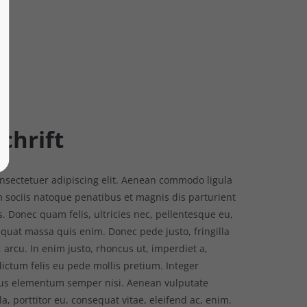
chrift
nsectetuer adipiscing elit. Aenean commodo ligula
 sociis natoque penatibus et magnis dis parturient
. Donec quam felis, ultricies nec, pellentesque eu,
quat massa quis enim. Donec pede justo, fringilla
, arcu. In enim justo, rhoncus ut, imperdiet a,
dictum felis eu pede mollis pretium. Integer
mus elementum semper nisi. Aenean vulputate
la, porttitor eu, consequat vitae, eleifend ac, enim.