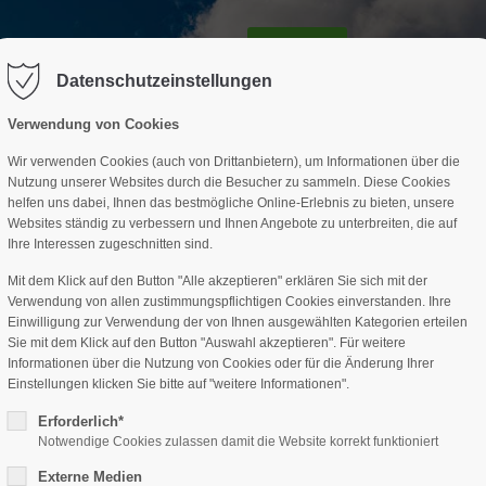
GESCHÄFTSSTELLE
SPARTEN
TERMINE
DAV-HÜTTE
ag "offcanvas-col2" existiert leider
Der Eintrag "offcanvas-col3" existi
nicht.
Datenschutzeinstellungen
Verwendung von Cookies
Wir verwenden Cookies (auch von Drittanbietern), um Informationen über die
Nutzung unserer Websites durch die Besucher zu sammeln. Diese Cookies
helfen uns dabei, Ihnen das bestmögliche Online-Erlebnis zu bieten, unsere
Websites ständig zu verbessern und Ihnen Angebote zu unterbreiten, die auf
Ihre Interessen zugeschnitten sind.
Mit dem Klick auf den Button "Alle akzeptieren" erklären Sie sich mit der
Verwendung von allen zustimmungspflichtigen Cookies einverstanden. Ihre
Einwilligung zur Verwendung der von Ihnen ausgewählten Kategorien erteilen
Sie mit dem Klick auf den Button "Auswahl akzeptieren". Für weitere
Informationen über die Nutzung von Cookies oder für die Änderung Ihrer
Einstellungen klicken Sie bitte auf "weitere Informationen".
Erforderlich*
Notwendige Cookies zulassen damit die Website korrekt funktioniert
Externe Medien