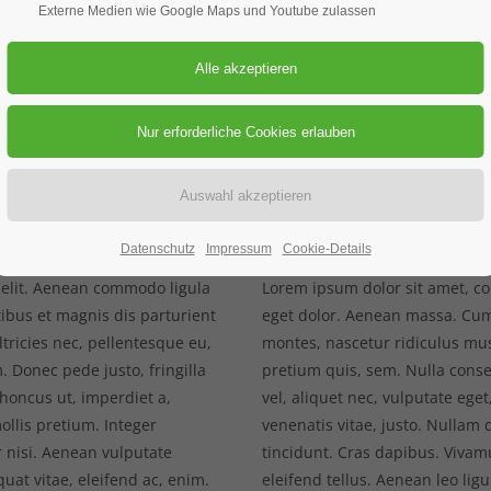
Externe Medien wie Google Maps und Youtube zulassen
10.08.2025
ORT: ORT
Kapitelübers
Datenschutz
Impressum
Cookie-Details
 elit. Aenean commodo ligula
Lorem ipsum dolor sit amet, co
ibus et magnis dis parturient
eget dolor. Aenean massa. Cum
tricies nec, pellentesque eu,
montes, nascetur ridiculus mus
 Donec pede justo, fringilla
pretium quis, sem. Nulla conse
 rhoncus ut, imperdiet a,
vel, aliquet nec, vulputate eget
ollis pretium. Integer
venenatis vitae, justo. Nullam 
 nisi. Aenean vulputate
tincidunt. Cras dapibus. Viva
quat vitae, eleifend ac, enim.
eleifend tellus. Aenean leo ligu