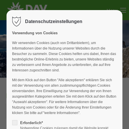
Menu
Der Eintrag "offcanvas-col1" existiert leider nicht.
Datenschutzeinstellungen
Der Eintrag "offcanvas-col2" existiert leider nicht.
Verwendung von Cookies
Wir verwenden Cookies (auch von Drittanbietern), um
Informationen über die Nutzung unserer Websites durch die
Der Eintrag "offcanvas-col3" existiert leider nicht.
Besucher zu sammeln. Diese Cookies helfen uns dabei, Ihnen das
bestmögliche Online-Erlebnis zu bieten, unsere Websites ständig
zu verbessern und Ihnen Angebote zu unterbreiten, die auf Ihre
Der Eintrag "offcanvas-col4" existiert leider nicht.
Interessen zugeschnitten sind.
Mit dem Klick auf den Button "Alle akzeptieren" erklären Sie sich
mit der Verwendung von allen zustimmungspflichtigen Cookies
einverstanden. Ihre Einwilligung zur Verwendung der von Ihnen
Monatsabend
ausgewählten Kategorien erteilen Sie mit dem Klick auf den Button
"Auswahl akzeptieren". Für weitere Informationen über die
05.03.2020
Nutzung von Cookies oder für die Änderung Ihrer Einstellungen
klicken Sie bitte auf "weitere Informationen".
ORT: WILDBADSAAL
Erforderlich*
Notwendige Cookies zulassen damit die Website korrekt