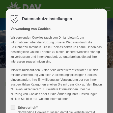
Menu
Der Eintrag "offcanvas-col1" existiert leider nicht.
Datenschutzeinstellungen
Der Eintrag "offcanvas-col2" existiert leider nicht.
Verwendung von Cookies
Wir verwenden Cookies (auch von Drittanbietern), um
Informationen über die Nutzung unserer Websites durch die
Der Eintrag "offcanvas-col3" existiert leider nicht.
Besucher zu sammeln. Diese Cookies helfen uns dabei, Ihnen das
bestmögliche Online-Erlebnis zu bieten, unsere Websites ständig
zu verbessern und Ihnen Angebote zu unterbreiten, die auf Ihre
Der Eintrag "offcanvas-col4" existiert leider nicht.
Interessen zugeschnitten sind.
Mit dem Klick auf den Button "Alle akzeptieren" erklären Sie sich
mit der Verwendung von allen zustimmungspflichtigen Cookies
einverstanden. Ihre Einwilligung zur Verwendung der von Ihnen
Monatsabend
ausgewählten Kategorien erteilen Sie mit dem Klick auf den Button
"Auswahl akzeptieren". Für weitere Informationen über die
11.09.2025
Nutzung von Cookies oder für die Änderung Ihrer Einstellungen
klicken Sie bitte auf "weitere Informationen".
ORT: DAV-GESCHÄFTSSTELLE
Erforderlich*
Notwendige Cookies zulassen damit die Website korrekt