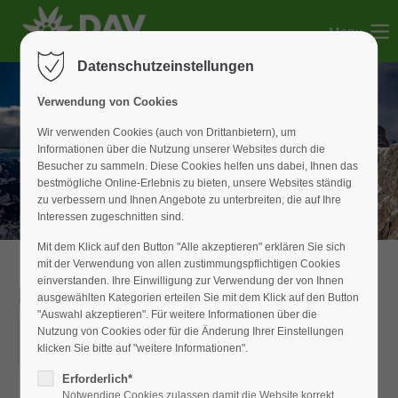
Menu
Der Eintrag "offcanvas-col1" existiert leider nicht.
Datenschutzeinstellungen
Der Eintrag "offcanvas-col2" existiert leider nicht.
Verwendung von Cookies
Wir verwenden Cookies (auch von Drittanbietern), um
Informationen über die Nutzung unserer Websites durch die
Der Eintrag "offcanvas-col3" existiert leider nicht.
Besucher zu sammeln. Diese Cookies helfen uns dabei, Ihnen das
bestmögliche Online-Erlebnis zu bieten, unsere Websites ständig
zu verbessern und Ihnen Angebote zu unterbreiten, die auf Ihre
Der Eintrag "offcanvas-col4" existiert leider nicht.
Interessen zugeschnitten sind.
Mit dem Klick auf den Button "Alle akzeptieren" erklären Sie sich
mit der Verwendung von allen zustimmungspflichtigen Cookies
einverstanden. Ihre Einwilligung zur Verwendung der von Ihnen
RAD Tagestour
ausgewählten Kategorien erteilen Sie mit dem Klick auf den Button
"Auswahl akzeptieren". Für weitere Informationen über die
22.06.2019
Nutzung von Cookies oder für die Änderung Ihrer Einstellungen
klicken Sie bitte auf "weitere Informationen".
ORT: STEINERNEN RINNE
Erforderlich*
Notwendige Cookies zulassen damit die Website korrekt