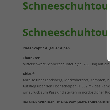
Schneeschuhtou
Schneeschuhtou
Piesenkopf / Allgäuer Alpen
Charakter:
Mittelschwere Schneeschuhtour (ca. 700 Hm) auf ein
Ablauf:
Anreise über Landsberg, Marktoberdorf, Kempten, na
Aufstieg über den Hochschelpen (1.552 m), das Rehk
wir zurück zum Pass und steigen in nordöstlicher Ri
Bei allen Skitouren ist eine komplette Tourenausrüs