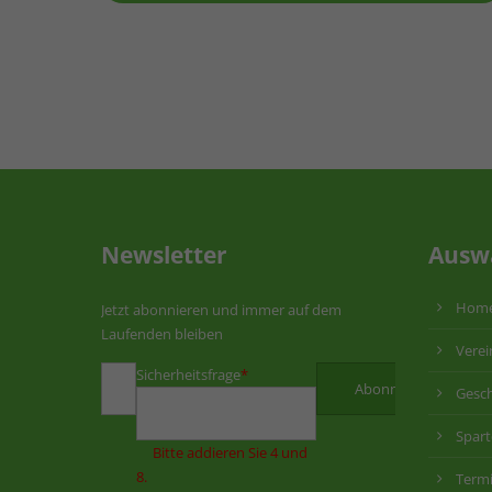
Newsletter
Ausw
Hom
Jetzt abonnieren und immer auf dem
Laufenden bleiben
Verei
Sicherheitsfrage
*
Gesch
Spar
Bitte addieren Sie 4 und
8.
Term