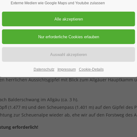
r
Externe Medien wie Google Maps und Youtube zulassen
26.01.2018–27.01.2018
ORT: PIESENKOPF / ALLGÄUER ALPEN
r
Datenschutz
Impressum
Cookie-Details
en herrlichen Aussichtsgipfel mit Blick zum Allgäuer Hauptkamm 
ch Balderschwang im Allgäu (ca. 3 h).
öpfl (1.477 m) und den Scheuenpass (1.401 m) auf den Gipfel des P
chtung zur Scheuenalpe wieder ab, ehe wir auf den Forstweg des Au
tung erforderlich!