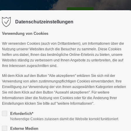
GESCHÄFTSSTELLE
SPARTEN
TERMINE
DAV-HÜTTE
ag "offcanvas-col2" existiert leider
Der Eintrag "offcanvas-col3" existi
nicht.
Datenschutzeinstellungen
Verwendung von Cookies
Wir verwenden Cookies (auch von Drittanbietern), um Informationen über die
Nutzung unserer Websites durch die Besucher zu sammeln. Diese Cookies
helfen uns dabei, Ihnen das bestmögliche Online-Erlebnis zu bieten, unsere
Websites ständig zu verbessern und Ihnen Angebote zu unterbreiten, die auf
Ihre Interessen zugeschnitten sind.
Mit dem Klick auf den Button "Alle akzeptieren" erklären Sie sich mit der
Verwendung von allen zustimmungspflichtigen Cookies einverstanden. Ihre
Einwilligung zur Verwendung der von Ihnen ausgewählten Kategorien erteilen
Sie mit dem Klick auf den Button "Auswahl akzeptieren". Für weitere
Informationen über die Nutzung von Cookies oder für die Änderung Ihrer
Einstellungen klicken Sie bitte auf "weitere Informationen".
Erforderlich*
Notwendige Cookies zulassen damit die Website korrekt funktioniert
Externe Medien