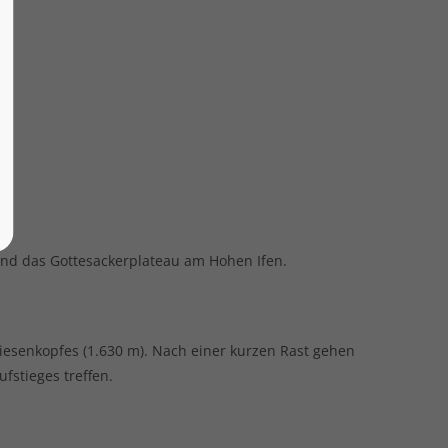
und das Gottesackerplateau am Hohen Ifen.
iesenkopfes (1.630 m). Nach einer kurzen Rast gehen
fstieges treffen.