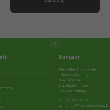
Std. Abstieg.
ahl
Kontakt
e
Deutscher Alpenverein
Sektion Weißenburg,
n
Geschäftsstelle
Schießgrabenmauer 14
äftsstelle
91781 Weißenburg
ten
(0 91 41) 7 30 20
kontakt@dav-weissenburg.de
ine