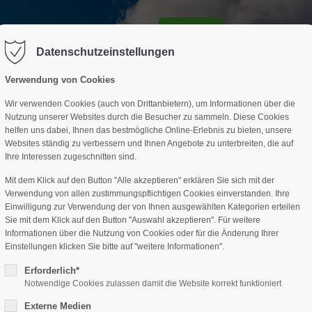
GESCHÄFTSSTELLE
SPARTEN
TERMINE
DAV-HÜTTE
ag "offcanvas-col2" existiert leider
Der Eintrag "offcanvas-col3" existi
nicht.
Datenschutzeinstellungen
Verwendung von Cookies
Wir verwenden Cookies (auch von Drittanbietern), um Informationen über die
Nutzung unserer Websites durch die Besucher zu sammeln. Diese Cookies
helfen uns dabei, Ihnen das bestmögliche Online-Erlebnis zu bieten, unsere
Websites ständig zu verbessern und Ihnen Angebote zu unterbreiten, die auf
Ihre Interessen zugeschnitten sind.
Mit dem Klick auf den Button "Alle akzeptieren" erklären Sie sich mit der
Verwendung von allen zustimmungspflichtigen Cookies einverstanden. Ihre
Einwilligung zur Verwendung der von Ihnen ausgewählten Kategorien erteilen
Sie mit dem Klick auf den Button "Auswahl akzeptieren". Für weitere
Informationen über die Nutzung von Cookies oder für die Änderung Ihrer
Einstellungen klicken Sie bitte auf "weitere Informationen".
Erforderlich*
Notwendige Cookies zulassen damit die Website korrekt funktioniert
Externe Medien