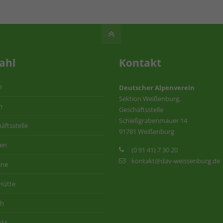
ahl
Kontakt
e
Deutscher Alpenverein
Sektion Weißenburg,
n
Geschäftsstelle
Schießgrabenmauer 14
äftsstelle
91781 Weißenburg
ten
(0 91 41) 7 30 20
kontakt@dav-weissenburg.de
ine
Hütte
ih
akt