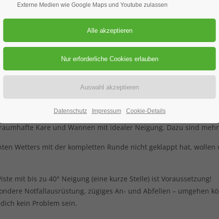
Externe Medien wie Google Maps und Youtube zulassen
.02.2018
EIN
Datenschutz
Impressum
Cookie-Details
h Norden gerückt, so beeindruckend ist die Kulisse dieser nicht
traumhafte Kare und Wannen mit idealer Neigung. Dazu sind mehr
ten Wetters mit der kompletten Runde nicht geklappt hat, wollen 
ste mit bis zu 40° Neigung (eine kurze Stelle) ist Voraussetzung!
esondere Notfallausrüstung, zügiges An- und Abfellen – umgehen k
 dich kein Problem sein.