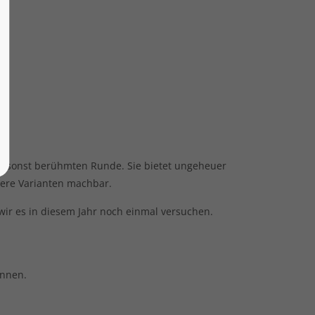
 umsonst berühmten Runde. Sie bietet ungeheuer
ere Varianten machbar.
wir es in diesem Jahr noch einmal versuchen.
önnen.