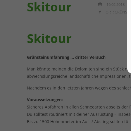
Skitour
16.02.2018–17
ORT: GRÜNST
Skitour
Grünsteinumfahrung ... dritter Versuch
Man könnte meinen die Dolomiten sind ein Stück nac
abwechslungsreiche landschaftliche Impressionen, 
Nachdem es in den letzten Jahren wegen des schlech
Voraussetzungen:
Sicheres Abfahren in allen Schneearten abseits der Pi
Du solltest routiniert mit deiner Ausrüstung – insb
Bis zu 1500 Höhenmeter im Auf- / Abstieg sollten für