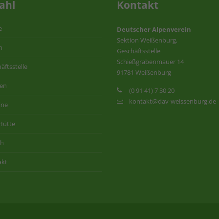
ahl
Kontakt
e
Deutscher Alpenverein
Sektion Weißenburg,
n
Geschäftsstelle
Schießgrabenmauer 14
äftsstelle
91781 Weißenburg
ten
(0 91 41) 7 30 20
kontakt@dav-weissenburg.de
ine
Hütte
ih
akt