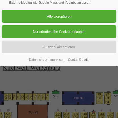
Externe Medien wie Google Maps und Youtube zulassen
19.08.2026
ORT: WEISSENBURGER KIRCHWEIH
Datenschutz
Impressum
Cookie-Details