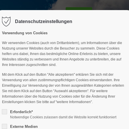
GESCHÄFTSSTELLE
SPARTEN
TERMINE
DAV-HÜTTE
ag "offcanvas-col2" existiert leider
Der Eintrag "offcanvas-col3" existi
nicht.
Datenschutzeinstellungen
Verwendung von Cookies
Wir verwenden Cookies (auch von Drittanbietern), um Informationen über die
Nutzung unserer Websites durch die Besucher zu sammeln. Diese Cookies
helfen uns dabei, Ihnen das bestmögliche Online-Erlebnis zu bieten, unsere
Websites ständig zu verbessern und Ihnen Angebote zu unterbreiten, die auf
Ihre Interessen zugeschnitten sind.
Mit dem Klick auf den Button "Alle akzeptieren" erklären Sie sich mit der
Verwendung von allen zustimmungspflichtigen Cookies einverstanden. Ihre
Einwilligung zur Verwendung der von Ihnen ausgewählten Kategorien erteilen
Sie mit dem Klick auf den Button "Auswahl akzeptieren". Für weitere
Informationen über die Nutzung von Cookies oder für die Änderung Ihrer
Einstellungen klicken Sie bitte auf "weitere Informationen".
Erforderlich*
Notwendige Cookies zulassen damit die Website korrekt funktioniert
Externe Medien