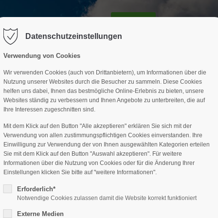
GESCHÄFTSSTELLE
SPARTEN
TERMINE
DAV-HÜTTE
ag "offcanvas-col2" existiert leider
Der Eintrag "offcanvas-col3" existi
nicht.
Datenschutzeinstellungen
Verwendung von Cookies
Wir verwenden Cookies (auch von Drittanbietern), um Informationen über die
Nutzung unserer Websites durch die Besucher zu sammeln. Diese Cookies
helfen uns dabei, Ihnen das bestmögliche Online-Erlebnis zu bieten, unsere
Websites ständig zu verbessern und Ihnen Angebote zu unterbreiten, die auf
Ihre Interessen zugeschnitten sind.
Mit dem Klick auf den Button "Alle akzeptieren" erklären Sie sich mit der
Verwendung von allen zustimmungspflichtigen Cookies einverstanden. Ihre
Einwilligung zur Verwendung der von Ihnen ausgewählten Kategorien erteilen
Sie mit dem Klick auf den Button "Auswahl akzeptieren". Für weitere
Informationen über die Nutzung von Cookies oder für die Änderung Ihrer
Einstellungen klicken Sie bitte auf "weitere Informationen".
Erforderlich*
Notwendige Cookies zulassen damit die Website korrekt funktioniert
Externe Medien