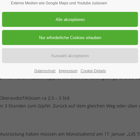
huhtour
Externe Medien wie Google Maps und Youtube zulassen
08.02.2019
ORT: WALCHSEE IM KAISERWIN
ur
l
Datenschutz
Impressum
Cookie-Details
n herrlichen Aussichtsgipfel mit Blick ins Kaisergebirge und zu 
beraudorf/Kössen ca 2,5 – 3 Std.
r 3 Stunden zum Gipfel. Zurück auf dem gleichen Weg oder über di
S Ausrüstung haben müssen am Monatsabend am 17. Januar „LVS Tr