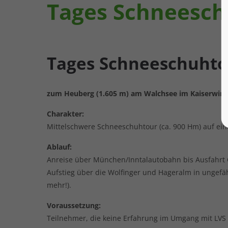
Tages Schneesc
Tages Schneeschuhto
zum Heuberg (1.605 m) am Walchsee im Kaiserwink
Charakter:
Mittelschwere Schneeschuhtour (ca. 900 Hm) auf eine
Ablauf:
Anreise über München/Inntalautobahn bis Ausfahrt O
Aufstieg über die Wolfinger und Hageralm in ungefäh
mehr!).
Voraussetzung:
Teilnehmer, die keine Erfahrung im Umgang mit LV