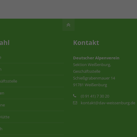
ahl
Kontakt
e
Deutscher Alpenverein
Sektion Weißenburg,
n
Geschäftsstelle
Schießgrabenmauer 14
äftsstelle
91781 Weißenburg
ten
(0 91 41) 7 30 20
kontakt@dav-weissenburg.de
ine
Hütte
ih