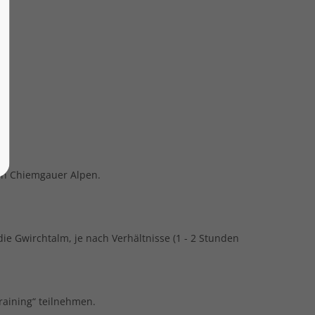
KL
den Chiemgauer Alpen.
e Gwirchtalm, je nach Verhältnisse (1 - 2 Stunden
aining“ teilnehmen.