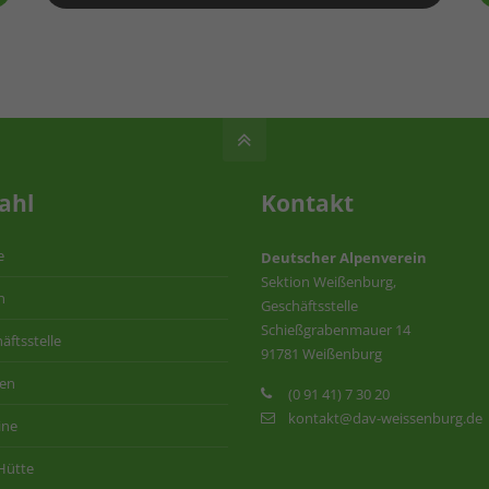
ahl
Kontakt
e
Deutscher Alpenverein
Sektion Weißenburg,
n
Geschäftsstelle
Schießgrabenmauer 14
äftsstelle
91781 Weißenburg
ten
(0 91 41) 7 30 20
kontakt@dav-weissenburg.de
ine
Hütte