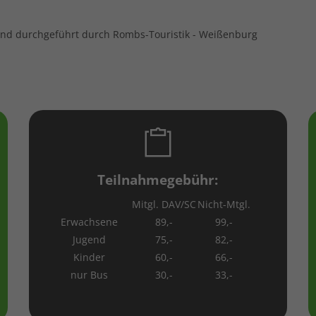
 und durchgeführt durch Rombs-Touristik - Weißenburg
Teilnahmegebühr:
Mitgl. DAV/SC
Nicht-Mtgl.
Erwachsene
89,-
99,-
Jugend
75,-
82,-
Kinder
60,-
66,-
nur Bus
30,-
33,-