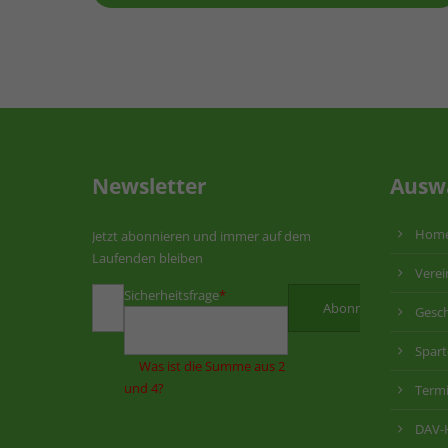
Newsletter
Ausw
Hom
Jetzt abonnieren und immer auf dem
Laufenden bleiben
Verei
Sicherheitsfrage
*
Gesch
Spar
Was ist die Summe aus 2
und 4?
Term
DAV-