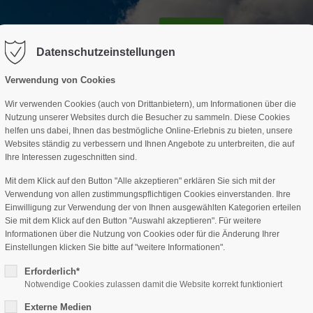
GESCHÄFTSSTELLE
SPARTEN
TERMINE
DAV-HÜTTE
ag "offcanvas-col2" existiert leider
Der Eintrag "offcanvas-col3" existi
nicht.
Datenschutzeinstellungen
Verwendung von Cookies
Wir verwenden Cookies (auch von Drittanbietern), um Informationen über die
Nutzung unserer Websites durch die Besucher zu sammeln. Diese Cookies
helfen uns dabei, Ihnen das bestmögliche Online-Erlebnis zu bieten, unsere
Websites ständig zu verbessern und Ihnen Angebote zu unterbreiten, die auf
Ihre Interessen zugeschnitten sind.
Mit dem Klick auf den Button "Alle akzeptieren" erklären Sie sich mit der
Verwendung von allen zustimmungspflichtigen Cookies einverstanden. Ihre
Einwilligung zur Verwendung der von Ihnen ausgewählten Kategorien erteilen
Sie mit dem Klick auf den Button "Auswahl akzeptieren". Für weitere
Informationen über die Nutzung von Cookies oder für die Änderung Ihrer
Einstellungen klicken Sie bitte auf "weitere Informationen".
Erforderlich*
Notwendige Cookies zulassen damit die Website korrekt funktioniert
Externe Medien