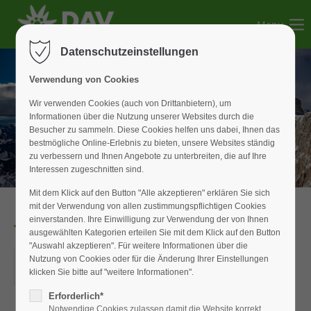
Menu
Der Eintrag "offcanvas-col1" existiert leider nicht.
Datenschutzeinstellungen
Der Eintrag "offcanvas-col2" existiert leider nicht.
Verwendung von Cookies
Wir verwenden Cookies (auch von Drittanbietern), um
Informationen über die Nutzung unserer Websites durch die
Der Eintrag "offcanvas-col3" existiert leider nicht.
Besucher zu sammeln. Diese Cookies helfen uns dabei, Ihnen das
bestmögliche Online-Erlebnis zu bieten, unsere Websites ständig
zu verbessern und Ihnen Angebote zu unterbreiten, die auf Ihre
Der Eintrag "offcanvas-col4" existiert leider nicht.
Interessen zugeschnitten sind.
Mit dem Klick auf den Button "Alle akzeptieren" erklären Sie sich
mit der Verwendung von allen zustimmungspflichtigen Cookies
einverstanden. Ihre Einwilligung zur Verwendung der von Ihnen
Tagestour Chiemgau
ausgewählten Kategorien erteilen Sie mit dem Klick auf den Button
"Auswahl akzeptieren". Für weitere Informationen über die
21.09.2025
Nutzung von Cookies oder für die Änderung Ihrer Einstellungen
klicken Sie bitte auf "weitere Informationen".
ORT: CHIEMGAU
Erforderlich*
Notwendige Cookies zulassen damit die Website korrekt