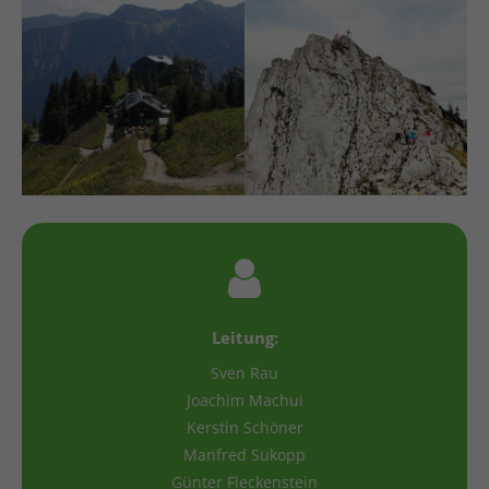
Leitung:
Sven Rau
Joachim Machui
Kerstin Schöner
Manfred Sukopp
Günter Fleckenstein