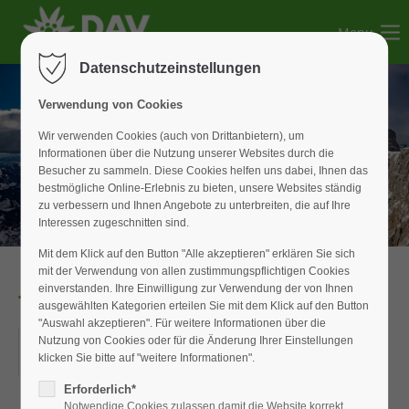
Menu
Der Eintrag "offcanvas-col1" existiert leider nicht.
Datenschutzeinstellungen
Der Eintrag "offcanvas-col2" existiert leider nicht.
Verwendung von Cookies
Wir verwenden Cookies (auch von Drittanbietern), um
Informationen über die Nutzung unserer Websites durch die
Der Eintrag "offcanvas-col3" existiert leider nicht.
Besucher zu sammeln. Diese Cookies helfen uns dabei, Ihnen das
bestmögliche Online-Erlebnis zu bieten, unsere Websites ständig
zu verbessern und Ihnen Angebote zu unterbreiten, die auf Ihre
Der Eintrag "offcanvas-col4" existiert leider nicht.
Interessen zugeschnitten sind.
Mit dem Klick auf den Button "Alle akzeptieren" erklären Sie sich
mit der Verwendung von allen zustimmungspflichtigen Cookies
einverstanden. Ihre Einwilligung zur Verwendung der von Ihnen
Tagestour
ausgewählten Kategorien erteilen Sie mit dem Klick auf den Button
"Auswahl akzeptieren". Für weitere Informationen über die
15.06.2025
Nutzung von Cookies oder für die Änderung Ihrer Einstellungen
klicken Sie bitte auf "weitere Informationen".
ORT: PÜRSCHLING/TEUFELSTÄTTKOPF
Erforderlich*
Notwendige Cookies zulassen damit die Website korrekt